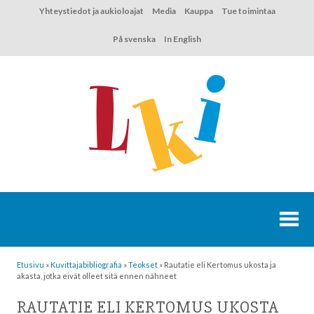
Hyppää
Yhteystiedot ja aukioloajat
Media
Kauppa
Tue toimintaa
sisältöön
På svenska
In English
Etusivu
»
Kuvittaja­bibliografia
»
Teokset
»
Rautatie eli Kertomus ukosta ja
akasta, jotka eivät olleet sitä ennen nähneet
RAUTATIE ELI KERTOMUS UKOSTA