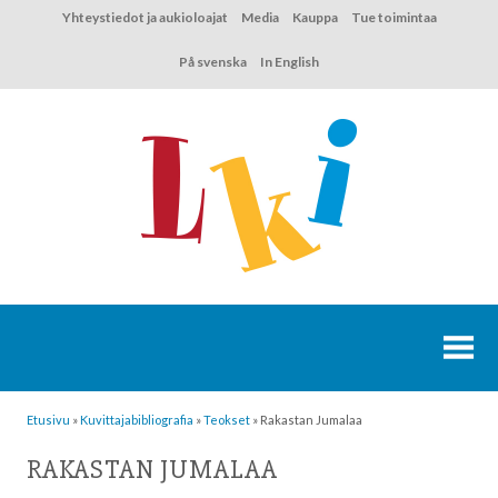
Hyppää
Yhteystiedot ja aukioloajat
Media
Kauppa
Tue toimintaa
sisältöön
På svenska
In English
Etusivu
»
Kuvittaja­bibliografia
»
Teokset
»
Rakastan Jumalaa
RAKASTAN JUMALAA