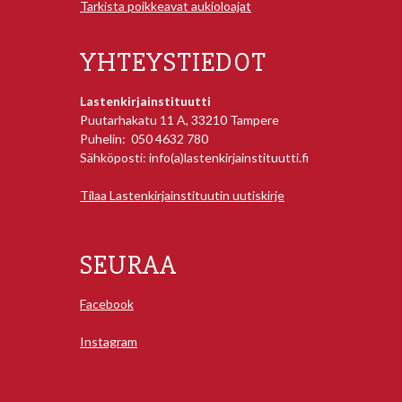
Tarkista poikkeavat aukioloajat
YHTEYSTIEDOT
Lastenkirjainstituutti
Puutarhakatu 11 A, 33210 Tampere
Puhelin: 050 4632 780
Sähköposti: info(a)lastenkirjainstituutti.fi
Tilaa Lastenkirjainstituutin uutiskirje
SEURAA
Facebook
Instagram