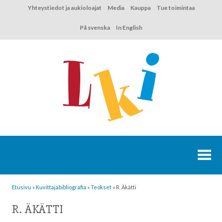
Hyppää
Yhteystiedot ja aukioloajat
Media
Kauppa
Tue toimintaa
sisältöön
På svenska
In English
Etusivu
»
Kuvittaja­bibliografia
»
Teokset
»
R. Äkätti
R. ÄKÄTTI