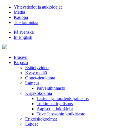
Hyppää
Yhteystiedot ja aukioloajat
sisältöön
Media
Kauppa
Tue toimintaa
På svenska
In English
Etusivu
Kirjasto
Esittelyvideo
Kysy meiltä
Onnet-tietokanta
Lainaus
Palveluhinnasto
Kirjakokoelma
Lasten- ja nuortenkirjallisuus
Tutkimuskirjallisuus
Aapiset ja lukukirjat
Tove Janssonin kotikirjasto
Erikoiskokoelmat
Lehdet