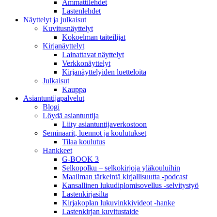
Ammattilehdet
Lastenlehdet
Näyttelyt ja julkaisut
Kuvitusnäyttelyt
Kokoelman taiteilijat
Kirjanäyttelyt
Lainattavat näyttelyt
Verkkonäyttelyt
Kirjanäyttelyiden luetteloita
Julkaisut
Kauppa
Asiantuntija­palvelut
Blogi
Löydä asiantuntija
Liity asiantuntijaverkostoon
Seminaarit, luennot ja koulutukset
Tilaa koulutus
Hankkeet
G-BOOK 3
Selkopolku – selkokirjoja yläkouluihin
Maailman tärkeintä kirjallisuutta -podcast
Kansallinen lukudiplomisovellus -selvitystyö
Lastenkirjasilta
Kirjakoplan lukuvinkkivideot -hanke
Lastenkirjan kuvitustaide