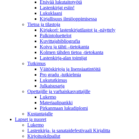
Etsivää lukutaitotyötä
Lastenkirjat esiin!
Lukuklaani
Kirjallisuus ilmiöoppimisessa
Tietoa ja tilastoja
Kirjakori: lastenkirjatilastot ja -näyttely
Palkintoluettelot
Kuvittaja­bibliografia
Koivu ja tähti –tietokanta
Kolmen tähden tietoa -tietokanta
Lastenkirja-alan toimijat
Tutkimus
Väitöskirjoja ja lisensiaatintöitä
Pro gradu -tutkielmia
Lukututkimus
Julkaisusarja
Opettajille ja varhaiskasvattajille
Lukemo
Materiaalipankki
Pirkanmaan lukudiplomi
Kustantajalle
Lapset ja nuoret
Lukemo
Lastenkirja- ja sanataidefestivaali Kirjalitta
Kirjoituskilpailut