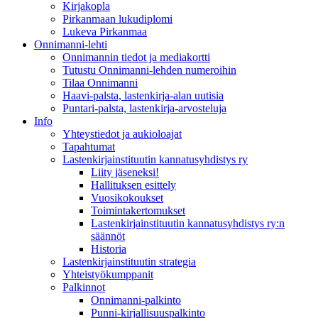
Kirjakopla
Pirkanmaan lukudiplomi
Lukeva Pirkanmaa
Onnimanni-lehti
Onnimannin tiedot ja mediakortti
Tutustu Onnimanni-lehden numeroihin
Tilaa Onnimanni
Haavi-palsta, lastenkirja-alan uutisia
Puntari-palsta, lastenkirja-arvosteluja
Info
Yhteystiedot ja aukioloajat
Tapahtumat
Lastenkirjainstituutin kannatusyhdistys ry
Liity jäseneksi!
Hallituksen esittely
Vuosikokoukset
Toimintakertomukset
Lastenkirjainstituutin kannatusyhdistys ry:n
säännöt
Historia
Lastenkirjainstituutin strategia
Yhteistyökumppanit
Palkinnot
Onnimanni-palkinto
Punni-kirjallisuuspalkinto