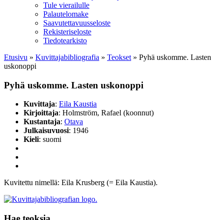
Tule vierailulle
Palautelomake
Saavutettavuusseloste
Rekisteriseloste
Tiedotearkisto
Etusivu
»
Kuvittaja­bibliografia
»
Teokset
»
Pyhä uskomme. Lasten
uskonoppi
Pyhä uskomme. Lasten uskonoppi
Kuvittaja
:
Eila Kaustia
Kirjoittaja
: Holmström, Rafael (koonnut)
Kustantaja
:
Otava
Julkaisuvuosi
: 1946
Kieli
: suomi
Kuvitettu nimellä: Eila Krusberg (= Eila Kaustia).
Hae teoksia