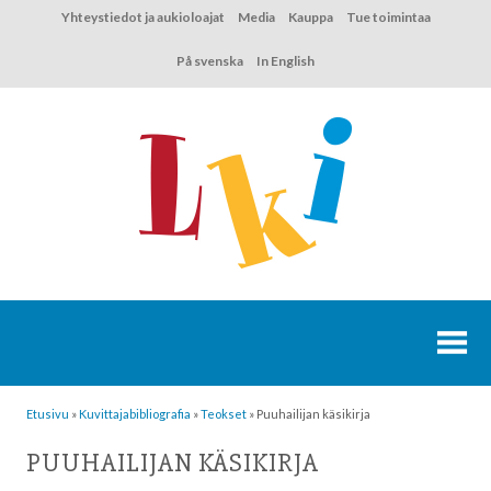
Hyppää
Yhteystiedot ja aukioloajat
Media
Kauppa
Tue toimintaa
sisältöön
På svenska
In English
Etusivu
»
Kuvittaja­bibliografia
»
Teokset
»
Puuhailijan käsikirja
PUUHAILIJAN KÄSIKIRJA