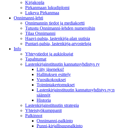
Kirjakopla
Pirkanmaan lukudiplomi
Lukeva Pirkanmaa
Onnimanni-lehti
Onnimannin tiedot ja mediakortti
Tutustu Onnimanni-lehden numeroihin
Tilaa Onnimanni
Haavi-palsta, lastenkirja-alan uutisia
Puntari-palsta, lastenkirja-arvosteluja
Info
Yhteystiedot ja aukioloajat
Tapahtumat
Lastenkirjainstituutin kannatusyhdistys ry
Liity jäseneksi!
Hallituksen esittely
Vuosikokoukset
Toimintakertomukset
Lastenkirjainstituutin kannatusyhdistys ry:n
säännöt
Historia
Lastenkirjainstituutin strategia
Yhteistyökumppanit
Palkinnot
Onnimanni-palkinto
Punni-kirjallisuuspalkinto