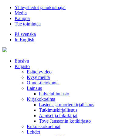
Hyppää
Yhteystiedot ja aukioloajat
sisältöön
Media
Kauppa
Tue toimintaa
På svenska
In English
Etusivu
Kirjasto
Esittelyvideo
Kysy meiltä
Onnet-tietokanta
Lainaus
Palveluhinnasto
Kirjakokoelma
Lasten- ja nuortenkirjallisuus
Tutkimuskirjallisuus
Aapiset ja lukukirjat
Tove Janssonin kotikirjasto
Erikoiskokoelmat
Lehdet