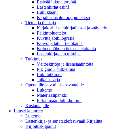
Etsivää lukutaitotyötä
Lastenkirjat esiin!
Lukuklaani
Kirjallisuus ilmiöoppimisessa
Tietoa ja tilastoja
Kirjakori: lastenkirjatilastot ja -näyttely
Palkintoluettelot
Kuvittaja­bibliografia
Koivu ja tähti –tietokanta
Kolmen tähden tietoa -tietokanta
Lastenkirja-alan toimijat
Tutkimus
Väitöskirjoja ja lisensiaatintöitä
Pro gradu -tutkielmia
Lukututkimus
Julkaisusarja
Opettajille ja varhaiskasvattajille
Lukemo
Materiaalipankki
Pirkanmaan lukudiplomi
Kustantajalle
Lapset ja nuoret
Lukemo
Lastenkirja- ja sanataidefestivaali Kirjalitta
Kirjoituskilpailut