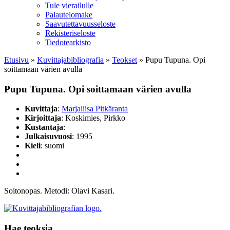
Tule vierailulle
Palautelomake
Saavutettavuusseloste
Rekisteriseloste
Tiedotearkisto
Etusivu
»
Kuvittaja­bibliografia
»
Teokset
»
Pupu Tupuna. Opi
soittamaan värien avulla
Pupu Tupuna. Opi soittamaan värien avulla
Kuvittaja
:
Marjaliisa Pitkäranta
Kirjoittaja
: Koskimies, Pirkko
Kustantaja
:
Julkaisuvuosi
: 1995
Kieli
: suomi
Soitonopas. Metodi: Olavi Kasari.
Hae teoksia