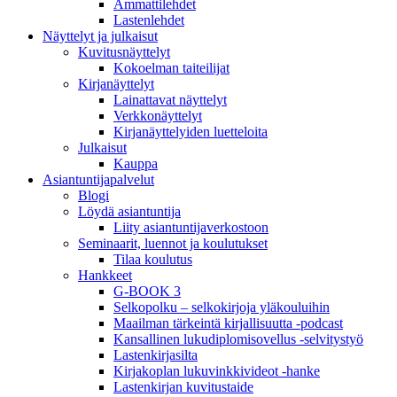
Ammattilehdet
Lastenlehdet
Näyttelyt ja julkaisut
Kuvitusnäyttelyt
Kokoelman taiteilijat
Kirjanäyttelyt
Lainattavat näyttelyt
Verkkonäyttelyt
Kirjanäyttelyiden luetteloita
Julkaisut
Kauppa
Asiantuntija­palvelut
Blogi
Löydä asiantuntija
Liity asiantuntijaverkostoon
Seminaarit, luennot ja koulutukset
Tilaa koulutus
Hankkeet
G-BOOK 3
Selkopolku – selkokirjoja yläkouluihin
Maailman tärkeintä kirjallisuutta -podcast
Kansallinen lukudiplomisovellus -selvitystyö
Lastenkirjasilta
Kirjakoplan lukuvinkkivideot -hanke
Lastenkirjan kuvitustaide