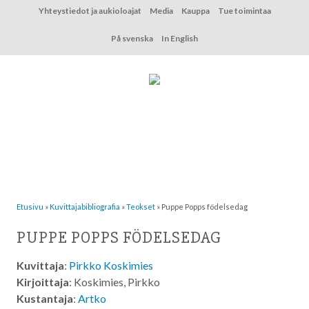
Hyppää
Yhteystiedot ja aukioloajat
Media
Kauppa
Tue toimintaa
sisältöön
På svenska
In English
Etusivu
»
Kuvittaja­bibliografia
»
Teokset
»
Puppe Popps födelsedag
PUPPE POPPS FÖDELSEDAG
Kuvittaja
:
Pirkko Koskimies
Kirjoittaja
: Koskimies, Pirkko
Kustantaja
:
Artko