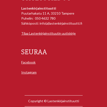
Lastenkirjainstituutti
Puutarhakatu 11 A, 33210 Tampere
Puhelin: 050 4632 780
Sähköposti: info(a)lastenkirjainstituutti.fi
Tilaa Lastenkirjainstituutin uutiskirje
SEURAA
Facebook
Instagram
Copyright © Lastenkirjainstituutti