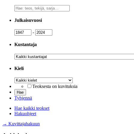
Vapaa
sanahaku
Julkaisuvuosi
Julkaisuvuosi
Julkaisuvuosi
-
Kustantaja
Kustantaja
Kieli
Kieli
Teoksesta on kuvituksia
Tyhjennä
Hae kaikki teokset
Hakuohjeet
→ Kuvittajahakuun