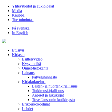
Hyppää
Yhteystiedot ja aukioloajat
sisältöön
Media
Kauppa
Tue toimintaa
På svenska
In English
Etusivu
Kirjasto
Esittelyvideo
Kysy meiltä
Onnet-tietokanta
Lainaus
Palveluhinnasto
Kirjakokoelma
Lasten- ja nuortenkirjallisuus
Tutkimuskirjallisuus
Aapiset ja lukukirjat
Tove Janssonin kotikirjasto
Erikoiskokoelmat
Lehdet