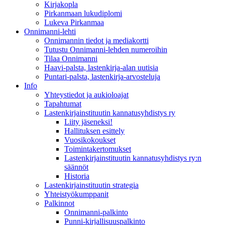
Kirjakopla
Pirkanmaan lukudiplomi
Lukeva Pirkanmaa
Onnimanni-lehti
Onnimannin tiedot ja mediakortti
Tutustu Onnimanni-lehden numeroihin
Tilaa Onnimanni
Haavi-palsta, lastenkirja-alan uutisia
Puntari-palsta, lastenkirja-arvosteluja
Info
Yhteystiedot ja aukioloajat
Tapahtumat
Lastenkirjainstituutin kannatusyhdistys ry
Liity jäseneksi!
Hallituksen esittely
Vuosikokoukset
Toimintakertomukset
Lastenkirjainstituutin kannatusyhdistys ry:n
säännöt
Historia
Lastenkirjainstituutin strategia
Yhteistyökumppanit
Palkinnot
Onnimanni-palkinto
Punni-kirjallisuuspalkinto