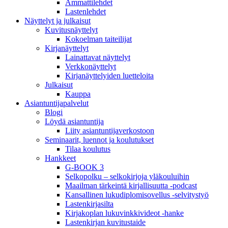
Ammattilehdet
Lastenlehdet
Näyttelyt ja julkaisut
Kuvitusnäyttelyt
Kokoelman taiteilijat
Kirjanäyttelyt
Lainattavat näyttelyt
Verkkonäyttelyt
Kirjanäyttelyiden luetteloita
Julkaisut
Kauppa
Asiantuntija­palvelut
Blogi
Löydä asiantuntija
Liity asiantuntijaverkostoon
Seminaarit, luennot ja koulutukset
Tilaa koulutus
Hankkeet
G-BOOK 3
Selkopolku – selkokirjoja yläkouluihin
Maailman tärkeintä kirjallisuutta -podcast
Kansallinen lukudiplomisovellus -selvitystyö
Lastenkirjasilta
Kirjakoplan lukuvinkkivideot -hanke
Lastenkirjan kuvitustaide