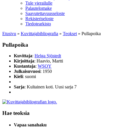
Tule vierailulle
Palautelomake
Saavutettavuusseloste
Rekisteriseloste
Tiedotearkisto
Etusivu
»
Kuvittaja­bibliografia
»
Teokset
»
Pullapoika
Pullapoika
Kuvittaja
:
Helga Sjöstedt
Kirjoittaja
: Haavio, Martti
Kustantaja
:
WSOY
Julkaisuvuosi
: 1950
Kieli
: suomi
Sarja
: Kultainen koti. Uusi sarja 7
Hae teoksia
Vapaa sanahaku