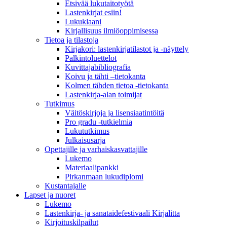
Etsivää lukutaitotyötä
Lastenkirjat esiin!
Lukuklaani
Kirjallisuus ilmiöoppimisessa
Tietoa ja tilastoja
Kirjakori: lastenkirjatilastot ja -näyttely
Palkintoluettelot
Kuvittaja­bibliografia
Koivu ja tähti –tietokanta
Kolmen tähden tietoa -tietokanta
Lastenkirja-alan toimijat
Tutkimus
Väitöskirjoja ja lisensiaatintöitä
Pro gradu -tutkielmia
Lukututkimus
Julkaisusarja
Opettajille ja varhaiskasvattajille
Lukemo
Materiaalipankki
Pirkanmaan lukudiplomi
Kustantajalle
Lapset ja nuoret
Lukemo
Lastenkirja- ja sanataidefestivaali Kirjalitta
Kirjoituskilpailut