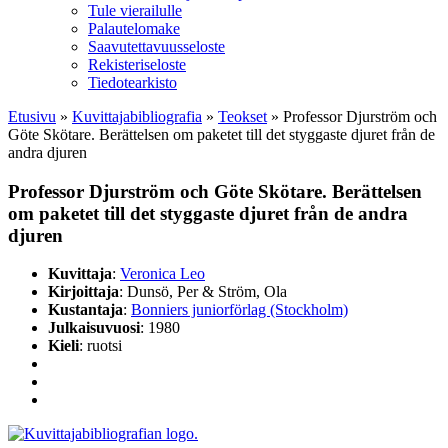
Tule vierailulle
Palautelomake
Saavutettavuusseloste
Rekisteriseloste
Tiedotearkisto
Etusivu
»
Kuvittaja­bibliografia
»
Teokset
»
Professor Djurström och
Göte Skötare. Berättelsen om paketet till det styggaste djuret från de
andra djuren
Professor Djurström och Göte Skötare. Berättelsen
om paketet till det styggaste djuret från de andra
djuren
Kuvittaja
:
Veronica Leo
Kirjoittaja
: Dunsö, Per & Ström, Ola
Kustantaja
:
Bonniers juniorförlag (Stockholm)
Julkaisuvuosi
: 1980
Kieli
: ruotsi