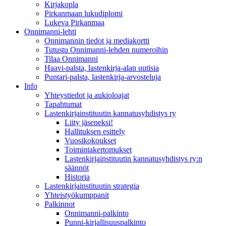
Kirjakopla
Pirkanmaan lukudiplomi
Lukeva Pirkanmaa
Onnimanni-lehti
Onnimannin tiedot ja mediakortti
Tutustu Onnimanni-lehden numeroihin
Tilaa Onnimanni
Haavi-palsta, lastenkirja-alan uutisia
Puntari-palsta, lastenkirja-arvosteluja
Info
Yhteystiedot ja aukioloajat
Tapahtumat
Lastenkirjainstituutin kannatusyhdistys ry
Liity jäseneksi!
Hallituksen esittely
Vuosikokoukset
Toimintakertomukset
Lastenkirjainstituutin kannatusyhdistys ry:n
säännöt
Historia
Lastenkirjainstituutin strategia
Yhteistyökumppanit
Palkinnot
Onnimanni-palkinto
Punni-kirjallisuuspalkinto