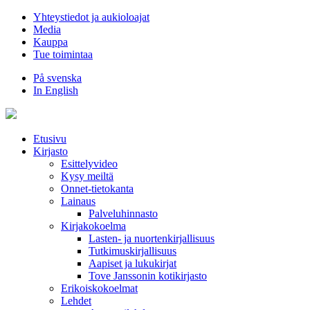
Hyppää
Yhteystiedot ja aukioloajat
sisältöön
Media
Kauppa
Tue toimintaa
På svenska
In English
Etusivu
Kirjasto
Esittelyvideo
Kysy meiltä
Onnet-tietokanta
Lainaus
Palveluhinnasto
Kirjakokoelma
Lasten- ja nuortenkirjallisuus
Tutkimuskirjallisuus
Aapiset ja lukukirjat
Tove Janssonin kotikirjasto
Erikoiskokoelmat
Lehdet