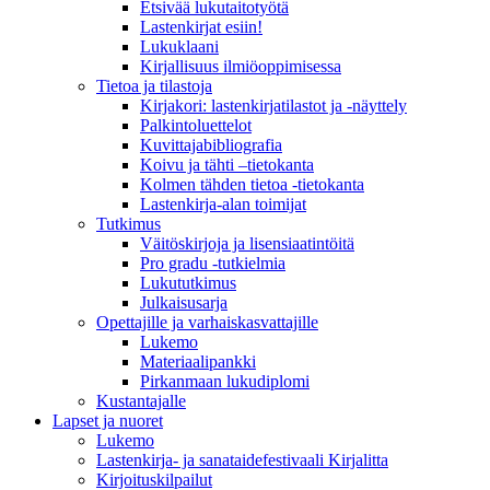
Etsivää lukutaitotyötä
Lastenkirjat esiin!
Lukuklaani
Kirjallisuus ilmiöoppimisessa
Tietoa ja tilastoja
Kirjakori: lastenkirjatilastot ja -näyttely
Palkintoluettelot
Kuvittaja­bibliografia
Koivu ja tähti –tietokanta
Kolmen tähden tietoa -tietokanta
Lastenkirja-alan toimijat
Tutkimus
Väitöskirjoja ja lisensiaatintöitä
Pro gradu -tutkielmia
Lukututkimus
Julkaisusarja
Opettajille ja varhaiskasvattajille
Lukemo
Materiaalipankki
Pirkanmaan lukudiplomi
Kustantajalle
Lapset ja nuoret
Lukemo
Lastenkirja- ja sanataidefestivaali Kirjalitta
Kirjoituskilpailut