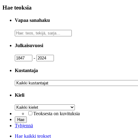
Hae teoksia
Vapaa sanahaku
Vapaa
sanahaku
Julkaisuvuosi
Julkaisuvuosi
Julkaisuvuosi
-
Kustantaja
Kustantaja
Kieli
Kieli
Teoksesta on kuvituksia
Tyhjennä
Hae kaikki teokset