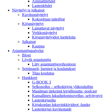
Ammattilehdet
Lastenlehdet
Näyttelyt ja julkaisut
Kuvitusnäyttelyt
Kokoelman taiteilijat
Kirjanäyttelyt
Lainattavat näyttelyt
Verkkonäyttelyt
Kirjanäyttelyiden luetteloita
Julkaisut
Kauppa
Asiantuntija­palvelut
Blogi
Löydä asiantuntija
Liity asiantuntijaverkostoon
Seminaarit, luennot ja koulutukset
Tilaa koulutus
Hankkeet
G-BOOK 3
Selkopolku – selkokirjoja yläkouluihin
Maailman tärkeintä kirjallisuutta -podcast
Kansallinen lukudiplomisovellus -selvitystyö
Lastenkirjasilta
Kirjakoplan lukuvinkkivideot -hanke
Lastenkirjan kuvitustaide