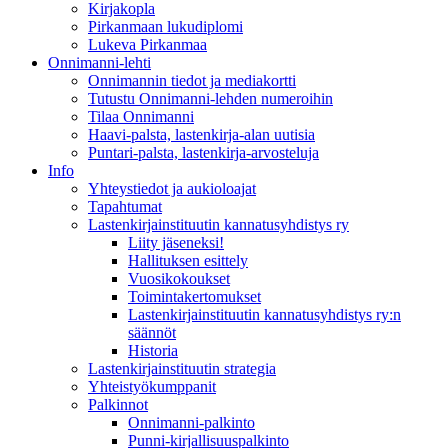
Kirjakopla
Pirkanmaan lukudiplomi
Lukeva Pirkanmaa
Onnimanni-lehti
Onnimannin tiedot ja mediakortti
Tutustu Onnimanni-lehden numeroihin
Tilaa Onnimanni
Haavi-palsta, lastenkirja-alan uutisia
Puntari-palsta, lastenkirja-arvosteluja
Info
Yhteystiedot ja aukioloajat
Tapahtumat
Lastenkirjainstituutin kannatusyhdistys ry
Liity jäseneksi!
Hallituksen esittely
Vuosikokoukset
Toimintakertomukset
Lastenkirjainstituutin kannatusyhdistys ry:n
säännöt
Historia
Lastenkirjainstituutin strategia
Yhteistyökumppanit
Palkinnot
Onnimanni-palkinto
Punni-kirjallisuuspalkinto