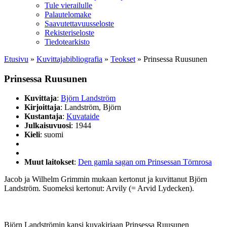
Tule vierailulle
Palautelomake
Saavutettavuusseloste
Rekisteriseloste
Tiedotearkisto
Etusivu
»
Kuvittaja­bibliografia
»
Teokset
»
Prinsessa Ruusunen
Prinsessa Ruusunen
Kuvittaja
:
Björn Landström
Kirjoittaja
: Landström, Björn
Kustantaja
:
Kuvataide
Julkaisuvuosi
: 1944
Kieli
: suomi
Muut laitokset
:
Den gamla sagan om Prinsessan Törnrosa
Jacob ja Wilhelm Grimmin mukaan kertonut ja kuvittanut Björn
Landström. Suomeksi kertonut: Arvily (= Arvid Lydecken).
Björn Landströmin kansi kuvakirjaan Prinsessa Ruusunen