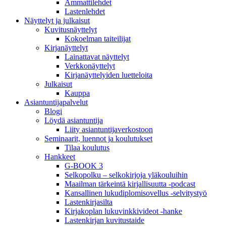
Ammattilehdet
Lastenlehdet
Näyttelyt ja julkaisut
Kuvitusnäyttelyt
Kokoelman taiteilijat
Kirjanäyttelyt
Lainattavat näyttelyt
Verkkonäyttelyt
Kirjanäyttelyiden luetteloita
Julkaisut
Kauppa
Asiantuntija­palvelut
Blogi
Löydä asiantuntija
Liity asiantuntijaverkostoon
Seminaarit, luennot ja koulutukset
Tilaa koulutus
Hankkeet
G-BOOK 3
Selkopolku – selkokirjoja yläkouluihin
Maailman tärkeintä kirjallisuutta -podcast
Kansallinen lukudiplomisovellus -selvitystyö
Lastenkirjasilta
Kirjakoplan lukuvinkkivideot -hanke
Lastenkirjan kuvitustaide