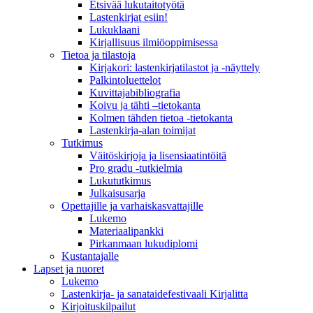
Etsivää lukutaitotyötä
Lastenkirjat esiin!
Lukuklaani
Kirjallisuus ilmiöoppimisessa
Tietoa ja tilastoja
Kirjakori: lastenkirjatilastot ja -näyttely
Palkintoluettelot
Kuvittaja­bibliografia
Koivu ja tähti –tietokanta
Kolmen tähden tietoa -tietokanta
Lastenkirja-alan toimijat
Tutkimus
Väitöskirjoja ja lisensiaatintöitä
Pro gradu -tutkielmia
Lukututkimus
Julkaisusarja
Opettajille ja varhaiskasvattajille
Lukemo
Materiaalipankki
Pirkanmaan lukudiplomi
Kustantajalle
Lapset ja nuoret
Lukemo
Lastenkirja- ja sanataidefestivaali Kirjalitta
Kirjoituskilpailut