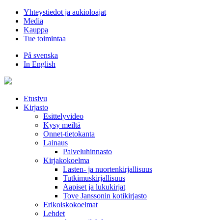
Hyppää
Yhteystiedot ja aukioloajat
sisältöön
Media
Kauppa
Tue toimintaa
På svenska
In English
Etusivu
Kirjasto
Esittelyvideo
Kysy meiltä
Onnet-tietokanta
Lainaus
Palveluhinnasto
Kirjakokoelma
Lasten- ja nuortenkirjallisuus
Tutkimuskirjallisuus
Aapiset ja lukukirjat
Tove Janssonin kotikirjasto
Erikoiskokoelmat
Lehdet