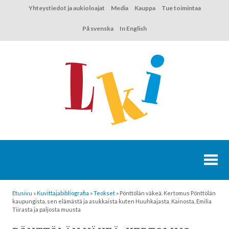
Hyppää
Yhteystiedot ja aukioloajat
Media
Kauppa
Tue toimintaa
sisältöön
På svenska
In English
Etusivu
»
Kuvittaja­bibliografia
»
Teokset
»
Pönttölän väkeä. Kertomus Pönttölän
kaupungista, sen elämästä ja asukkaista kuten Huuhkajasta, Kainosta, Emilia
Tiirasta ja paljosta muusta