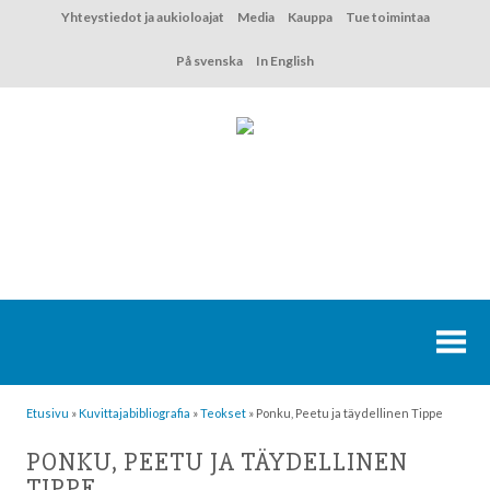
Hyppää
Yhteystiedot ja aukioloajat
Media
Kauppa
Tue toimintaa
sisältöön
På svenska
In English
Etusivu
»
Kuvittaja­bibliografia
»
Teokset
»
Ponku, Peetu ja täydellinen Tippe
PONKU, PEETU JA TÄYDELLINEN
TIPPE