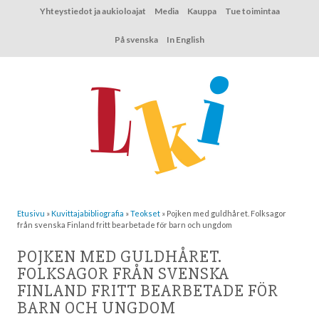
Hyppää
Yhteystiedot ja aukioloajat
Media
Kauppa
Tue toimintaa
sisältöön
På svenska
In English
Etusivu
»
Kuvittaja­bibliografia
»
Teokset
»
Pojken med guldhåret. Folksagor
från svenska Finland fritt bearbetade för barn och ungdom
POJKEN MED GULDHÅRET.
FOLKSAGOR FRÅN SVENSKA
FINLAND FRITT BEARBETADE FÖR
BARN OCH UNGDOM