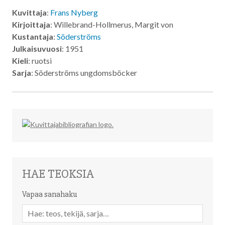
Kuvittaja
:
Frans Nyberg
Kirjoittaja
: Willebrand-Hollmerus, Margit von
Kustantaja
:
Söderströms
Julkaisuvuosi
: 1951
Kieli
: ruotsi
Sarja
: Söderströms ungdomsböcker
HAE TEOKSIA
Vapaa sanahaku
Vapaa
sanahaku