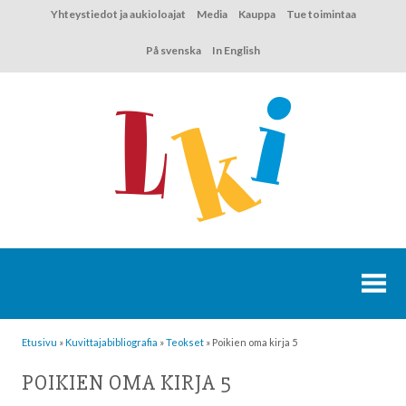
Hyppää
Yhteystiedot ja aukioloajat
Media
Kauppa
Tue toimintaa
sisältöön
På svenska
In English
Etusivu
»
Kuvittaja­bibliografia
»
Teokset
»
Poikien oma kirja 5
POIKIEN OMA KIRJA 5