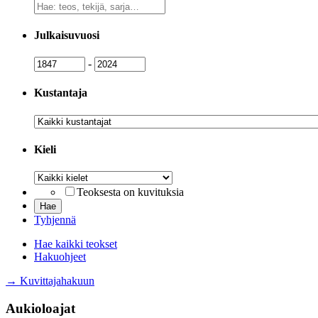
Vapaa
sanahaku
Julkaisuvuosi
Julkaisuvuosi
Julkaisuvuosi
-
Kustantaja
Kustantaja
Kieli
Kieli
Teoksesta on kuvituksia
Tyhjennä
Hae kaikki teokset
Hakuohjeet
→ Kuvittajahakuun
Aukioloajat