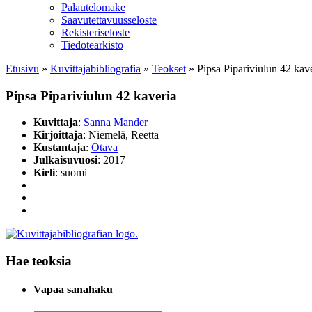
Palautelomake
Saavutettavuusseloste
Rekisteriseloste
Tiedotearkisto
Etusivu
»
Kuvittaja­bibliografia
»
Teokset
»
Pipsa Pipariviulun 42 kav
Pipsa Pipariviulun 42 kaveria
Kuvittaja
:
Sanna Mander
Kirjoittaja
: Niemelä, Reetta
Kustantaja
:
Otava
Julkaisuvuosi
: 2017
Kieli
: suomi
Hae teoksia
Vapaa sanahaku