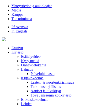
Hyppää
Yhteystiedot ja aukioloajat
sisältöön
Media
Kauppa
Tue toimintaa
På svenska
In English
Etusivu
Kirjasto
Esittelyvideo
Kysy meiltä
Onnet-tietokanta
Lainaus
Palveluhinnasto
Kirjakokoelma
Lasten- ja nuortenkirjallisuus
Tutkimuskirjallisuus
Aapiset ja lukukirjat
Tove Janssonin kotikirjasto
Erikoiskokoelmat
Lehdet