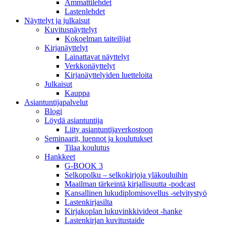
Ammattilehdet
Lastenlehdet
Näyttelyt ja julkaisut
Kuvitusnäyttelyt
Kokoelman taiteilijat
Kirjanäyttelyt
Lainattavat näyttelyt
Verkkonäyttelyt
Kirjanäyttelyiden luetteloita
Julkaisut
Kauppa
Asiantuntija­palvelut
Blogi
Löydä asiantuntija
Liity asiantuntijaverkostoon
Seminaarit, luennot ja koulutukset
Tilaa koulutus
Hankkeet
G-BOOK 3
Selkopolku – selkokirjoja yläkouluihin
Maailman tärkeintä kirjallisuutta -podcast
Kansallinen lukudiplomisovellus -selvitystyö
Lastenkirjasilta
Kirjakoplan lukuvinkkivideot -hanke
Lastenkirjan kuvitustaide