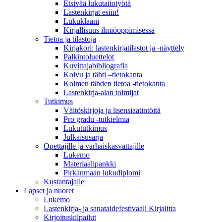
Etsivää lukutaitotyötä
Lastenkirjat esiin!
Lukuklaani
Kirjallisuus ilmiöoppimisessa
Tietoa ja tilastoja
Kirjakori: lastenkirjatilastot ja -näyttely
Palkintoluettelot
Kuvittaja­bibliografia
Koivu ja tähti –tietokanta
Kolmen tähden tietoa -tietokanta
Lastenkirja-alan toimijat
Tutkimus
Väitöskirjoja ja lisensiaatintöitä
Pro gradu -tutkielmia
Lukututkimus
Julkaisusarja
Opettajille ja varhaiskasvattajille
Lukemo
Materiaalipankki
Pirkanmaan lukudiplomi
Kustantajalle
Lapset ja nuoret
Lukemo
Lastenkirja- ja sanataidefestivaali Kirjalitta
Kirjoituskilpailut