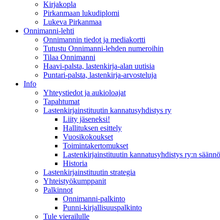
Kirjakopla
Pirkanmaan lukudiplomi
Lukeva Pirkanmaa
Onnimanni-lehti
Onnimannin tiedot ja mediakortti
Tutustu Onnimanni-lehden numeroihin
Tilaa Onnimanni
Haavi-palsta, lastenkirja-alan uutisia
Puntari-palsta, lastenkirja-arvosteluja
Info
Yhteystiedot ja aukioloajat
Tapahtumat
Lastenkirjainstituutin kannatusyhdistys ry
Liity jäseneksi!
Hallituksen esittely
Vuosikokoukset
Toimintakertomukset
Lastenkirjainstituutin kannatusyhdistys ry:n säännö
Historia
Lastenkirjainstituutin strategia
Yhteistyökumppanit
Palkinnot
Onnimanni-palkinto
Punni-kirjallisuuspalkinto
Tule vierailulle