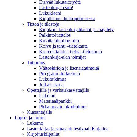
Etsivää lukutaitotyötä
Lastenkirjat esiin!
Lukuklaani
Kirjallisuus ilmiöoppimisessa
Tietoa ja tilastoja
Kirjakori: lastenkirjatilastot ja -näyttely
Palkintoluettelot
Kuvittaja­bibliografia
Koivu ja tähti –tietokanta
Kolmen tähden tietoa -tietokanta
Lastenkirja-alan toimijat
Tutkimus
Väitöskirjoja ja lisensiaatintöitä
Pro gradu -tutkielmia
Lukututkimus
Julkaisusarja
Opettajille ja varhaiskasvattajille
Lukemo
Materiaalipankki
Pirkanmaan lukudiplomi
Kustantajalle
Lapset ja nuoret
Lukemo
Lastenkirja- ja sanataidefestivaali Kirjalitta
Kirjoituskilpailut