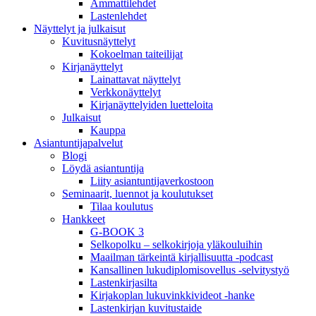
Ammattilehdet
Lastenlehdet
Näyttelyt ja julkaisut
Kuvitusnäyttelyt
Kokoelman taiteilijat
Kirjanäyttelyt
Lainattavat näyttelyt
Verkkonäyttelyt
Kirjanäyttelyiden luetteloita
Julkaisut
Kauppa
Asiantuntija­palvelut
Blogi
Löydä asiantuntija
Liity asiantuntijaverkostoon
Seminaarit, luennot ja koulutukset
Tilaa koulutus
Hankkeet
G-BOOK 3
Selkopolku – selkokirjoja yläkouluihin
Maailman tärkeintä kirjallisuutta -podcast
Kansallinen lukudiplomisovellus -selvitystyö
Lastenkirjasilta
Kirjakoplan lukuvinkkivideot -hanke
Lastenkirjan kuvitustaide