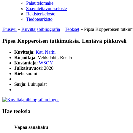
Palautelomake
Saavutettavuusseloste
Rekisteriseloste
Tiedotearkisto
Etusivu
»
Kuvittaja­bibliografia
»
Teokset
»
Pipsa Kopperoisen tutkim
Pipsa Kopperoisen tutkimuksia. Lentävä pikkuveli
Kuvittaja
:
Kati Närhi
Kirjoittaja
: Vehkalahti, Reetta
Kustantaja
:
WSOY
Julkaisuvuosi
: 2020
Kieli
: suomi
Sarja
: Lukupalat
Hae teoksia
Vapaa sanahaku