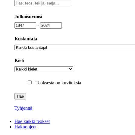
Vapaa
sanahaku
Julkaisuvuosi
Julkaisuvuosi
Julkaisuvuosi
-
Kustantaja
Kustantaja
Kieli
Kieli
Teoksesta on kuvituksia
Tyhjennä
Hae kaikki teokset
Hakuohjeet