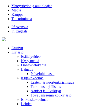
Hyppää
Yhteystiedot ja aukioloajat
sisältöön
Media
Kauppa
Tue toimintaa
På svenska
In English
Etusivu
Kirjasto
Esittelyvideo
Kysy meiltä
Onnet-tietokanta
Lainaus
Palveluhinnasto
Kirjakokoelma
Lasten- ja nuortenkirjallisuus
Tutkimuskirjallisuus
Aapiset ja lukukirjat
Tove Janssonin kotikirjasto
Erikoiskokoelmat
Lehdet