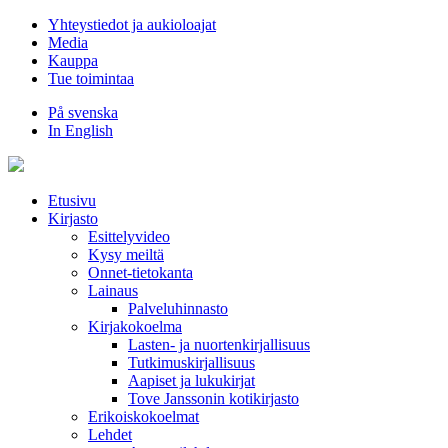
Hyppää
Yhteystiedot ja aukioloajat
sisältöön
Media
Kauppa
Tue toimintaa
På svenska
In English
Etusivu
Kirjasto
Esittelyvideo
Kysy meiltä
Onnet-tietokanta
Lainaus
Palveluhinnasto
Kirjakokoelma
Lasten- ja nuortenkirjallisuus
Tutkimuskirjallisuus
Aapiset ja lukukirjat
Tove Janssonin kotikirjasto
Erikoiskokoelmat
Lehdet