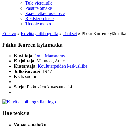
Tule vierailulle
Palautelomake
Saavutettavuusseloste
Rekisteriseloste
Tiedotearkisto
Etusivu
»
Kuvittaja­bibliografia
»
Teokset
»
Pikku Kurren kylämatka
Pikku Kurren kylämatka
Kuvittaja
:
Onni Mansnerus
Kirjoittaja
: Maunola, Aune
Kustantaja
:
Koulutarpeiden keskusliike
Julkaisuvuosi
: 1947
Kieli
: suomi
Sarja
: Pikkuväen kuvasatuja 14
Hae teoksia
Vapaa sanahaku