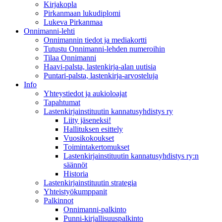
Kirjakopla
Pirkanmaan lukudiplomi
Lukeva Pirkanmaa
Onnimanni-lehti
Onnimannin tiedot ja mediakortti
Tutustu Onnimanni-lehden numeroihin
Tilaa Onnimanni
Haavi-palsta, lastenkirja-alan uutisia
Puntari-palsta, lastenkirja-arvosteluja
Info
Yhteystiedot ja aukioloajat
Tapahtumat
Lastenkirjainstituutin kannatusyhdistys ry
Liity jäseneksi!
Hallituksen esittely
Vuosikokoukset
Toimintakertomukset
Lastenkirjainstituutin kannatusyhdistys ry:n
säännöt
Historia
Lastenkirjainstituutin strategia
Yhteistyökumppanit
Palkinnot
Onnimanni-palkinto
Punni-kirjallisuuspalkinto