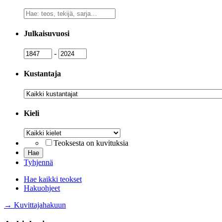
Vapaa
sanahaku
Julkaisuvuosi
Julkaisuvuosi
Julkaisuvuosi
-
Kustantaja
Kustantaja
Kieli
Kieli
Teoksesta on kuvituksia
Tyhjennä
Hae kaikki teokset
Hakuohjeet
→ Kuvittajahakuun