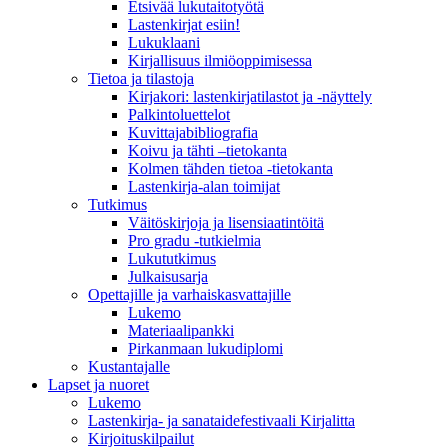
Etsivää lukutaitotyötä
Lastenkirjat esiin!
Lukuklaani
Kirjallisuus ilmiöoppimisessa
Tietoa ja tilastoja
Kirjakori: lastenkirjatilastot ja -näyttely
Palkintoluettelot
Kuvittaja­bibliografia
Koivu ja tähti –tietokanta
Kolmen tähden tietoa -tietokanta
Lastenkirja-alan toimijat
Tutkimus
Väitöskirjoja ja lisensiaatintöitä
Pro gradu -tutkielmia
Lukututkimus
Julkaisusarja
Opettajille ja varhaiskasvattajille
Lukemo
Materiaalipankki
Pirkanmaan lukudiplomi
Kustantajalle
Lapset ja nuoret
Lukemo
Lastenkirja- ja sanataidefestivaali Kirjalitta
Kirjoituskilpailut