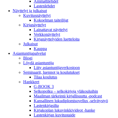
Ammattilehdet
Lastenlehdet
Näyttelyt ja julkaisut
Kuvitusnäyttelyt
Kokoelman taiteilijat
Kirjanäyttelyt
Lainattavat näyttelyt
Verkkonäyttelyt
Kirjanäyttelyiden luetteloita
Julkaisut
Kauppa
Asiantuntija­palvelut
Blogi
Löydä asiantuntija
Liity asiantuntijaverkostoon
Seminaarit, luennot ja koulutukset
Tilaa koulutus
Hankkeet
G-BOOK 3
Selkopolku – selkokirjoja yläkouluihin
Maailman tärkeintä kirjallisuutta -podcast
Kansallinen lukudiplomisovellus -selvitystyö
Lastenkirjasilta
Kirjakoplan lukuvinkkivideot -hanke
Lastenkirjan kuvitustaide