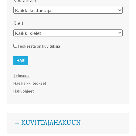
Kustantaja
Kustantaja
Kieli
Kieli
Teoksesta on kuvituksia
Tyhjennä
Hae kaikki teokset
Hakuohjeet
→ KUVITTAJAHAKUUN