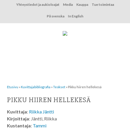
Hyppää
Yhteystiedot ja aukioloajat
Media
Kauppa
Tue toimintaa
sisältöön
På svenska
In English
Etusivu
»
Kuvittaja­bibliografia
»
Teokset
»
Pikku hiiren hellekesä
PIKKU HIIREN HELLEKESÄ
Kuvittaja
:
Riikka Jäntti
Kirjoittaja
: Jäntti, Riikka
Kustantaja
:
Tammi