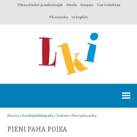
Hyppää
Yhteystiedot ja aukioloajat
Media
Kauppa
Tue toimintaa
sisältöön
På svenska
In English
Etusivu
»
Kuvittaja­bibliografia
»
Teokset
»
Pieni paha poika
PIENI PAHA POIKA