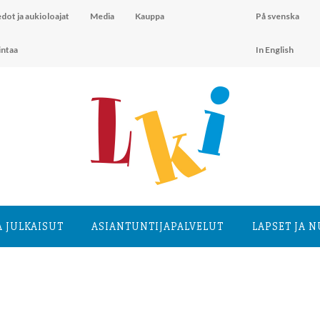
dot ja aukioloajat
Media
Kauppa
På svenska
intaa
In English
A JULKAISUT
ASIANTUNTIJA­PALVELUT
LAPSET JA 