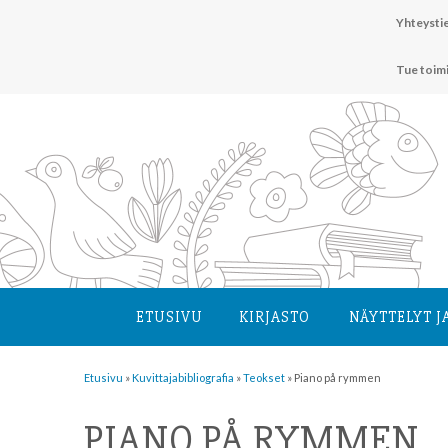
Hyppää
Yhteystie
sisältöön
Tue toim
ETUSIVU
KIRJASTO
NÄYTTELYT J
Etusivu
»
Kuvittaja­bibliografia
»
Teokset
»
Piano på rymmen
PIANO PÅ RYMMEN