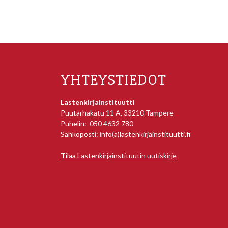
YHTEYSTIEDOT
Lastenkirjainstituutti
Puutarhakatu 11 A, 33210 Tampere
Puhelin: 050 4632 780
Sähköposti: info(a)lastenkirjainstituutti.fi
Tilaa Lastenkirjainstituutin uutiskirje