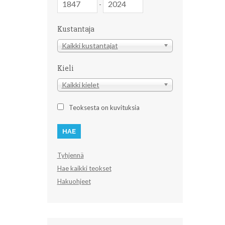
-
Kustantaja
Kustantaja
Kaikki kustantajat
Kieli
Kieli
Kaikki kielet
Teoksesta on kuvituksia
Tyhjennä
Hae kaikki teokset
Hakuohjeet