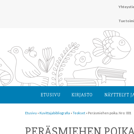
Hyppää
Yhteystie
sisältöön
Tue toim
ETUSIVU
KIRJASTO
NÄYTTELYT J
Etusivu
»
Kuvittaja­bibliografia
»
Teokset
»
Peräsmiehen poika. Nro: 001
PERÄSMIEHEN POIKA.