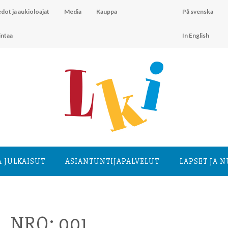
dot ja aukioloajat
Media
Kauppa
På svenska
intaa
In English
A JULKAISUT
ASIANTUNTIJA­PALVELUT
LAPSET JA 
 NRO: 001