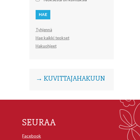
Tyhjennä
Hae kaikki teokset
Hakuohjeet
→ KUVITTAJAHAKUUN
SEURAA
Facebook