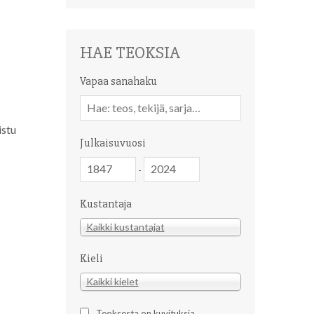
HAE TEOKSIA
Vapaa sanahaku
Vapaa
sanahaku
istu
Julkaisuvuosi
Julkaisuvuosi
Julkaisuvuosi
-
Kustantaja
Kustantaja
Kaikki kustantajat
Kieli
Kieli
Kaikki kielet
Teoksesta on kuvituksia