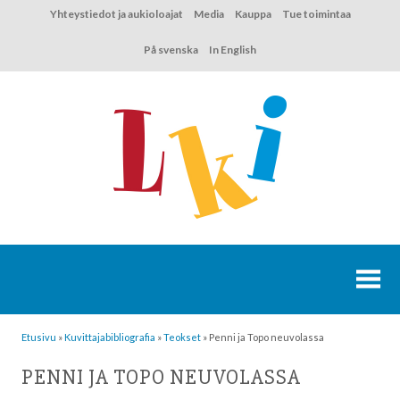
Hyppää
Yhteystiedot ja aukioloajat
Media
Kauppa
Tue toimintaa
sisältöön
På svenska
In English
Etusivu
»
Kuvittaja­bibliografia
»
Teokset
»
Penni ja Topo neuvolassa
PENNI JA TOPO NEUVOLASSA