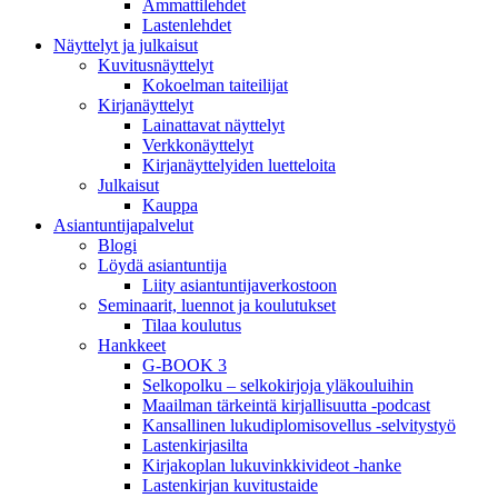
Ammattilehdet
Lastenlehdet
Näyttelyt ja julkaisut
Kuvitusnäyttelyt
Kokoelman taiteilijat
Kirjanäyttelyt
Lainattavat näyttelyt
Verkkonäyttelyt
Kirjanäyttelyiden luetteloita
Julkaisut
Kauppa
Asiantuntija­palvelut
Blogi
Löydä asiantuntija
Liity asiantuntijaverkostoon
Seminaarit, luennot ja koulutukset
Tilaa koulutus
Hankkeet
G-BOOK 3
Selkopolku – selkokirjoja yläkouluihin
Maailman tärkeintä kirjallisuutta -podcast
Kansallinen lukudiplomisovellus -selvitystyö
Lastenkirjasilta
Kirjakoplan lukuvinkkivideot -hanke
Lastenkirjan kuvitustaide