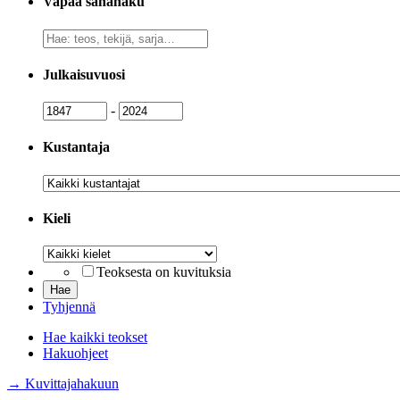
Vapaa sanahaku
Vapaa
sanahaku
Julkaisuvuosi
Julkaisuvuosi
Julkaisuvuosi
-
Kustantaja
Kustantaja
Kieli
Kieli
Teoksesta on kuvituksia
Tyhjennä
Hae kaikki teokset
Hakuohjeet
→ Kuvittajahakuun