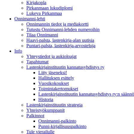
Kirjakopla
Pirkanmaan lukudiplomi
Lukeva Pirkanmaa
Onnimanni-lehti
Onnimannin tiedot ja mediakortti
Tutustu Onnimanni-lehden numeroihin
Tilaa Onnimanni
Haavi-palsta, lastenkirja-alan uutisia
Puntari-palsta, lastenkirja-arvosteluja
Info
Yhteystiedot ja aukioloajat
Tapahtumat
Lastenkirjainstituutin kannatusyhdistys ry
Liity jäseneksi!
Hallituksen esittely
Vuosikokoukset
Toimintakertomukset
Lastenkirjainstituutin kannatusyhdistys ry:n säännö
Historia
Lastenkirjainstituutin strategia
Yhteistyökumppanit
Palkinnot
Onnimanni-palkinto
Punni-kirjallisuuspalkinto
Tule vierailulle