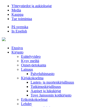
Hyppää
Yhteystiedot ja aukioloajat
sisältöön
Media
Kauppa
Tue toimintaa
På svenska
In English
Etusivu
Kirjasto
Esittelyvideo
Kysy meiltä
Onnet-tietokanta
Lainaus
Palveluhinnasto
Kirjakokoelma
Lasten- ja nuortenkirjallisuus
Tutkimuskirjallisuus
Aapiset ja lukukirjat
Tove Janssonin kotikirjasto
Erikoiskokoelmat
Lehdet