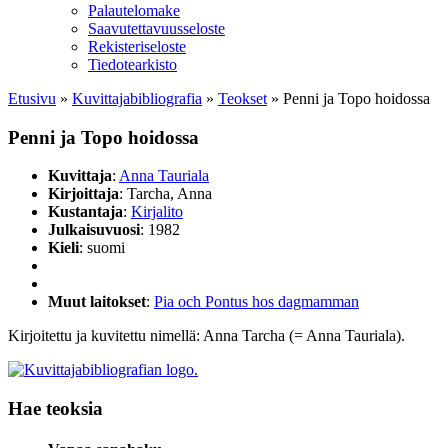
Palautelomake
Saavutettavuusseloste
Rekisteriseloste
Tiedotearkisto
Etusivu
»
Kuvittaja­bibliografia
»
Teokset
»
Penni ja Topo hoidossa
Penni ja Topo hoidossa
Kuvittaja
:
Anna Tauriala
Kirjoittaja
: Tarcha, Anna
Kustantaja
:
Kirjalito
Julkaisuvuosi
: 1982
Kieli
: suomi
Muut laitokset
:
Pia och Pontus hos dagmamman
Kirjoitettu ja kuvitettu nimellä: Anna Tarcha (= Anna Tauriala).
Hae teoksia