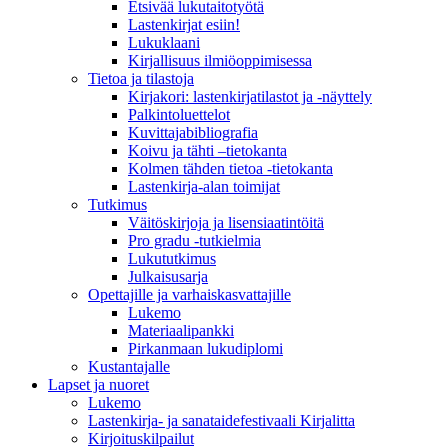
Etsivää lukutaitotyötä
Lastenkirjat esiin!
Lukuklaani
Kirjallisuus ilmiöoppimisessa
Tietoa ja tilastoja
Kirjakori: lastenkirjatilastot ja -näyttely
Palkintoluettelot
Kuvittaja­bibliografia
Koivu ja tähti –tietokanta
Kolmen tähden tietoa -tietokanta
Lastenkirja-alan toimijat
Tutkimus
Väitöskirjoja ja lisensiaatintöitä
Pro gradu -tutkielmia
Lukututkimus
Julkaisusarja
Opettajille ja varhaiskasvattajille
Lukemo
Materiaalipankki
Pirkanmaan lukudiplomi
Kustantajalle
Lapset ja nuoret
Lukemo
Lastenkirja- ja sanataidefestivaali Kirjalitta
Kirjoituskilpailut