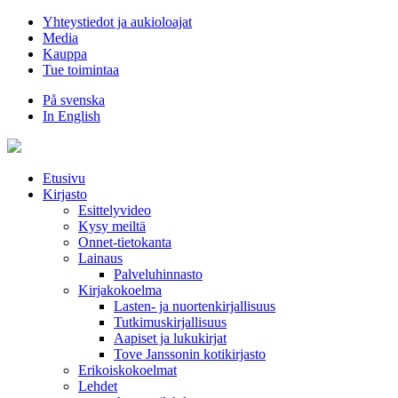
Hyppää
Yhteystiedot ja aukioloajat
sisältöön
Media
Kauppa
Tue toimintaa
På svenska
In English
Etusivu
Kirjasto
Esittelyvideo
Kysy meiltä
Onnet-tietokanta
Lainaus
Palveluhinnasto
Kirjakokoelma
Lasten- ja nuortenkirjallisuus
Tutkimuskirjallisuus
Aapiset ja lukukirjat
Tove Janssonin kotikirjasto
Erikoiskokoelmat
Lehdet