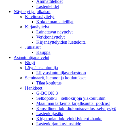
Ammattilehdet
Lastenlehdet
Näyttelyt ja julkaisut
Kuvitusnäyttelyt
Kokoelman taiteilijat
Kirjanäyttelyt
Lainattavat näyttelyt
Verkkonäyttelyt
Kirjanäyttelyiden luetteloita
Julkaisut
Kauppa
Asiantuntija­palvelut
Blogi
Löydä asiantuntija
Liity asiantuntijaverkostoon
Seminaarit, luennot ja koulutukset
Tilaa koulutus
Hankkeet
G-BOOK 3
Selkopolku – selkokirjoja yläkouluihin
Maailman tärkeintä kirjallisuutta -podcast
Kansallinen lukudiplomisovellus -selvitystyö
Lastenkirjasilta
Kirjakoplan lukuvinkkivideot -hanke
Lastenkirjan kuvitustaide