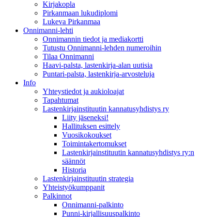
Kirjakopla
Pirkanmaan lukudiplomi
Lukeva Pirkanmaa
Onnimanni-lehti
Onnimannin tiedot ja mediakortti
Tutustu Onnimanni-lehden numeroihin
Tilaa Onnimanni
Haavi-palsta, lastenkirja-alan uutisia
Puntari-palsta, lastenkirja-arvosteluja
Info
Yhteystiedot ja aukioloajat
Tapahtumat
Lastenkirjainstituutin kannatusyhdistys ry
Liity jäseneksi!
Hallituksen esittely
Vuosikokoukset
Toimintakertomukset
Lastenkirjainstituutin kannatusyhdistys ry:n
säännöt
Historia
Lastenkirjainstituutin strategia
Yhteistyökumppanit
Palkinnot
Onnimanni-palkinto
Punni-kirjallisuuspalkinto