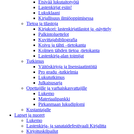
Etsivää lukutaitotyötä
Lastenkirjat esiin!
Lukuklaani
Kirjallisuus ilmiöoppimisessa
Tietoa ja tilastoja
Kirjakori: lastenkirjatilastot ja -näyttely
Palkintoluettelot
Kuvittaja­bibliografia
Koivu ja tähti –tietokanta
Kolmen tähden tietoa -tietokanta
Lastenkirja-alan toimijat
Tutkimus
Väitöskirjoja ja lisensiaatintöitä
Pro gradu -tutkielmia
Lukututkimus
Julkaisusarja
Opettajille ja varhaiskasvattajille
Lukemo
Materiaalipankki
Pirkanmaan lukudiplomi
Kustantajalle
Lapset ja nuoret
Lukemo
Lastenkirja- ja sanataidefestivaali Kirjalitta
Kirjoituskilpailut