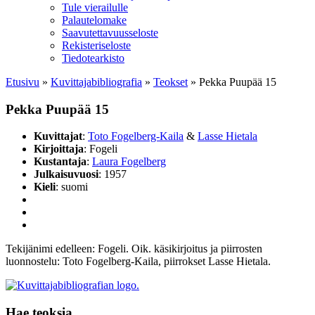
Tule vierailulle
Palautelomake
Saavutettavuusseloste
Rekisteriseloste
Tiedotearkisto
Etusivu
»
Kuvittaja­bibliografia
»
Teokset
»
Pekka Puupää 15
Pekka Puupää 15
Kuvittajat
:
Toto Fogelberg-Kaila
&
Lasse Hietala
Kirjoittaja
: Fogeli
Kustantaja
:
Laura Fogelberg
Julkaisuvuosi
: 1957
Kieli
: suomi
Tekijänimi edelleen: Fogeli. Oik. käsikirjoitus ja piirrosten
luonnostelu: Toto Fogelberg-Kaila, piirrokset Lasse Hietala.
Hae teoksia