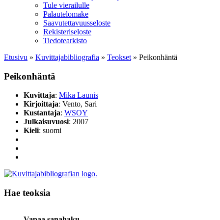
Tule vierailulle
Palautelomake
Saavutettavuusseloste
Rekisteriseloste
Tiedotearkisto
Etusivu
»
Kuvittaja­bibliografia
»
Teokset
»
Peikonhäntä
Peikonhäntä
Kuvittaja
:
Mika Launis
Kirjoittaja
: Vento, Sari
Kustantaja
:
WSOY
Julkaisuvuosi
: 2007
Kieli
: suomi
Hae teoksia
Vapaa sanahaku