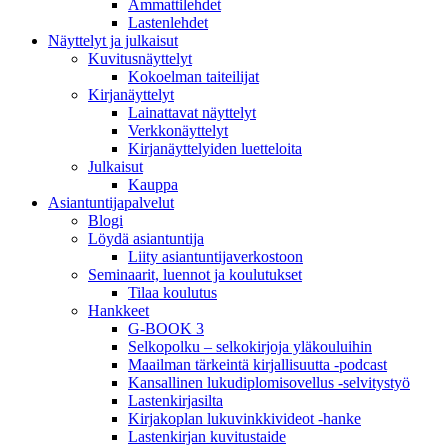
Ammattilehdet
Lastenlehdet
Näyttelyt ja julkaisut
Kuvitusnäyttelyt
Kokoelman taiteilijat
Kirjanäyttelyt
Lainattavat näyttelyt
Verkkonäyttelyt
Kirjanäyttelyiden luetteloita
Julkaisut
Kauppa
Asiantuntija­palvelut
Blogi
Löydä asiantuntija
Liity asiantuntijaverkostoon
Seminaarit, luennot ja koulutukset
Tilaa koulutus
Hankkeet
G-BOOK 3
Selkopolku – selkokirjoja yläkouluihin
Maailman tärkeintä kirjallisuutta -podcast
Kansallinen lukudiplomisovellus -selvitystyö
Lastenkirjasilta
Kirjakoplan lukuvinkkivideot -hanke
Lastenkirjan kuvitustaide