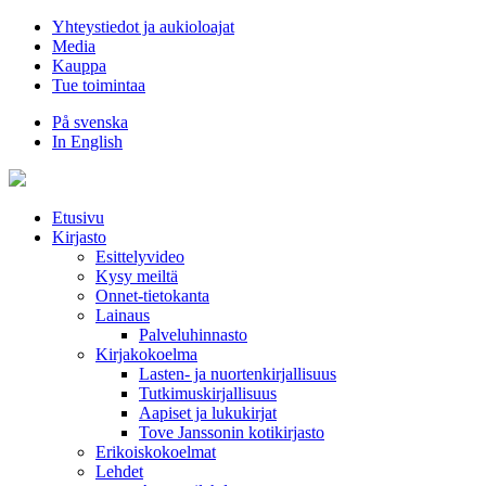
Hyppää
Yhteystiedot ja aukioloajat
sisältöön
Media
Kauppa
Tue toimintaa
På svenska
In English
Etusivu
Kirjasto
Esittelyvideo
Kysy meiltä
Onnet-tietokanta
Lainaus
Palveluhinnasto
Kirjakokoelma
Lasten- ja nuortenkirjallisuus
Tutkimuskirjallisuus
Aapiset ja lukukirjat
Tove Janssonin kotikirjasto
Erikoiskokoelmat
Lehdet