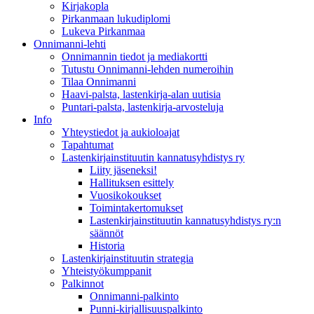
Kirjakopla
Pirkanmaan lukudiplomi
Lukeva Pirkanmaa
Onnimanni-lehti
Onnimannin tiedot ja mediakortti
Tutustu Onnimanni-lehden numeroihin
Tilaa Onnimanni
Haavi-palsta, lastenkirja-alan uutisia
Puntari-palsta, lastenkirja-arvosteluja
Info
Yhteystiedot ja aukioloajat
Tapahtumat
Lastenkirjainstituutin kannatusyhdistys ry
Liity jäseneksi!
Hallituksen esittely
Vuosikokoukset
Toimintakertomukset
Lastenkirjainstituutin kannatusyhdistys ry:n
säännöt
Historia
Lastenkirjainstituutin strategia
Yhteistyökumppanit
Palkinnot
Onnimanni-palkinto
Punni-kirjallisuuspalkinto