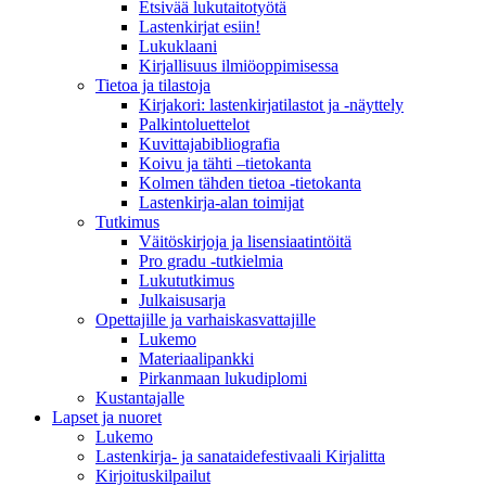
Etsivää lukutaitotyötä
Lastenkirjat esiin!
Lukuklaani
Kirjallisuus ilmiöoppimisessa
Tietoa ja tilastoja
Kirjakori: lastenkirjatilastot ja -näyttely
Palkintoluettelot
Kuvittaja­bibliografia
Koivu ja tähti –tietokanta
Kolmen tähden tietoa -tietokanta
Lastenkirja-alan toimijat
Tutkimus
Väitöskirjoja ja lisensiaatintöitä
Pro gradu -tutkielmia
Lukututkimus
Julkaisusarja
Opettajille ja varhaiskasvattajille
Lukemo
Materiaalipankki
Pirkanmaan lukudiplomi
Kustantajalle
Lapset ja nuoret
Lukemo
Lastenkirja- ja sanataidefestivaali Kirjalitta
Kirjoituskilpailut