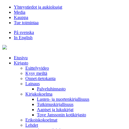
Hyppää
Yhteystiedot ja aukioloajat
sisältöön
Media
Kauppa
Tue toimintaa
På svenska
In English
Etusivu
Kirjasto
Esittelyvideo
Kysy meiltä
Onnet-tietokanta
Lainaus
Palveluhinnasto
Kirjakokoelma
Lasten- ja nuortenkirjallisuus
Tutkimuskirjallisuus
Aapiset ja lukukirjat
Tove Janssonin kotikirjasto
Erikoiskokoelmat
Lehdet