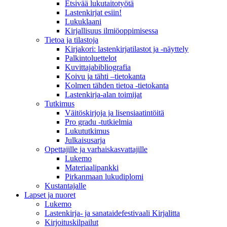
Etsivää lukutaitotyötä
Lastenkirjat esiin!
Lukuklaani
Kirjallisuus ilmiöoppimisessa
Tietoa ja tilastoja
Kirjakori: lastenkirjatilastot ja -näyttely
Palkintoluettelot
Kuvittaja­bibliografia
Koivu ja tähti –tietokanta
Kolmen tähden tietoa -tietokanta
Lastenkirja-alan toimijat
Tutkimus
Väitöskirjoja ja lisensiaatintöitä
Pro gradu -tutkielmia
Lukututkimus
Julkaisusarja
Opettajille ja varhaiskasvattajille
Lukemo
Materiaalipankki
Pirkanmaan lukudiplomi
Kustantajalle
Lapset ja nuoret
Lukemo
Lastenkirja- ja sanataidefestivaali Kirjalitta
Kirjoituskilpailut