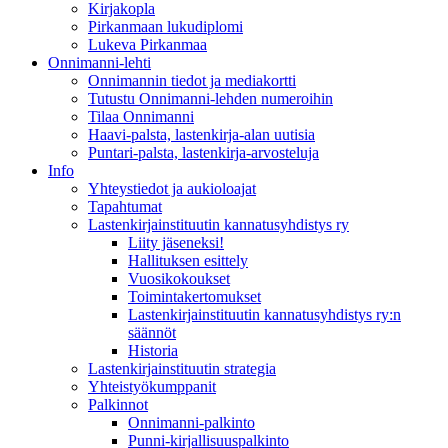
Kirjakopla
Pirkanmaan lukudiplomi
Lukeva Pirkanmaa
Onnimanni-lehti
Onnimannin tiedot ja mediakortti
Tutustu Onnimanni-lehden numeroihin
Tilaa Onnimanni
Haavi-palsta, lastenkirja-alan uutisia
Puntari-palsta, lastenkirja-arvosteluja
Info
Yhteystiedot ja aukioloajat
Tapahtumat
Lastenkirjainstituutin kannatusyhdistys ry
Liity jäseneksi!
Hallituksen esittely
Vuosikokoukset
Toimintakertomukset
Lastenkirjainstituutin kannatusyhdistys ry:n
säännöt
Historia
Lastenkirjainstituutin strategia
Yhteistyökumppanit
Palkinnot
Onnimanni-palkinto
Punni-kirjallisuuspalkinto