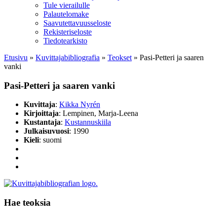
Tule vierailulle
Palautelomake
Saavutettavuusseloste
Rekisteriseloste
Tiedotearkisto
Etusivu
»
Kuvittaja­bibliografia
»
Teokset
»
Pasi-Petteri ja saaren
vanki
Pasi-Petteri ja saaren vanki
Kuvittaja
:
Kikka Nyrén
Kirjoittaja
: Lempinen, Marja-Leena
Kustantaja
:
Kustannuskiila
Julkaisuvuosi
: 1990
Kieli
: suomi
Hae teoksia