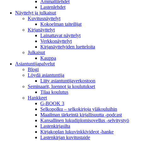
Ammattilehdet
Lastenlehdet
Näyttelyt ja julkaisut
Kuvitusnäyttelyt
Kokoelman taiteilijat
Kirjanäyttelyt
Lainattavat näyttelyt
Verkkonäyttelyt
Kirjanäyttelyiden luetteloita
Julkaisut
Kauppa
Asiantuntija­palvelut
Blogi
Löydä asiantuntija
Liity asiantuntijaverkostoon
Seminaarit, luennot ja koulutukset
Tilaa koulutus
Hankkeet
G-BOOK 3
Selkopolku – selkokirjoja yläkouluihin
Maailman tärkeintä kirjallisuutta -podcast
Kansallinen lukudiplomisovellus -selvitystyö
Lastenkirjasilta
Kirjakoplan lukuvinkkivideot -hanke
Lastenkirjan kuvitustaide