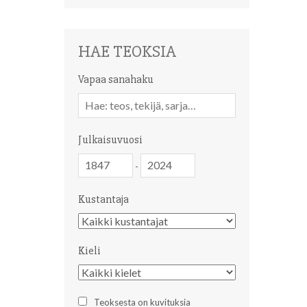
HAE TEOKSIA
Vapaa sanahaku
Vapaa
sanahaku
Julkaisuvuosi
Julkaisuvuosi
Julkaisuvuosi
-
Kustantaja
Kustantaja
Kieli
Kieli
Teoksesta on kuvituksia