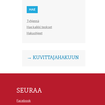
Tyhjennä
Hae kaikki teokset
Hakuohjeet
→ KUVITTAJAHAKUUN
SEURAA
Facebook