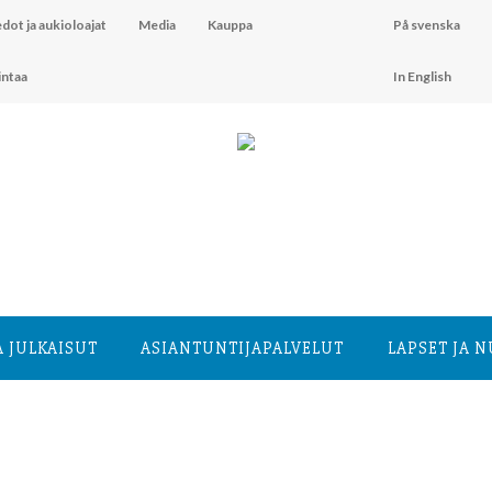
dot ja aukioloajat
Media
Kauppa
På svenska
intaa
In English
A JULKAISUT
ASIANTUNTIJA­PALVELUT
LAPSET JA 