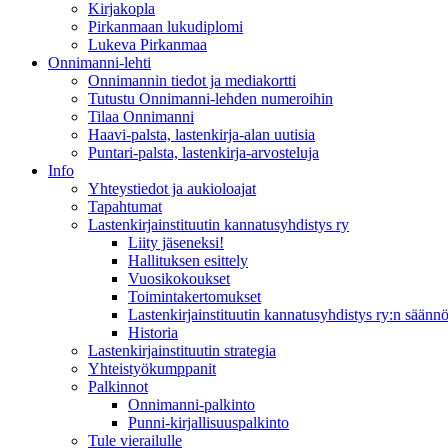
Kirjakopla
Pirkanmaan lukudiplomi
Lukeva Pirkanmaa
Onnimanni-lehti
Onnimannin tiedot ja mediakortti
Tutustu Onnimanni-lehden numeroihin
Tilaa Onnimanni
Haavi-palsta, lastenkirja-alan uutisia
Puntari-palsta, lastenkirja-arvosteluja
Info
Yhteystiedot ja aukioloajat
Tapahtumat
Lastenkirjainstituutin kannatusyhdistys ry
Liity jäseneksi!
Hallituksen esittely
Vuosikokoukset
Toimintakertomukset
Lastenkirjainstituutin kannatusyhdistys ry:n säännö
Historia
Lastenkirjainstituutin strategia
Yhteistyökumppanit
Palkinnot
Onnimanni-palkinto
Punni-kirjallisuuspalkinto
Tule vierailulle