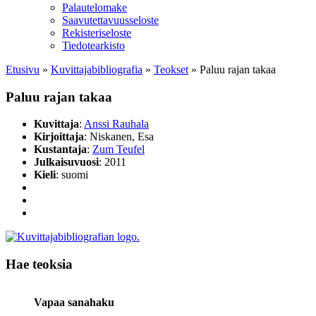
Palautelomake
Saavutettavuusseloste
Rekisteriseloste
Tiedotearkisto
Etusivu
»
Kuvittaja­bibliografia
»
Teokset
»
Paluu rajan takaa
Paluu rajan takaa
Kuvittaja
:
Anssi Rauhala
Kirjoittaja
: Niskanen, Esa
Kustantaja
:
Zum Teufel
Julkaisuvuosi
: 2011
Kieli
: suomi
Hae teoksia
Vapaa sanahaku