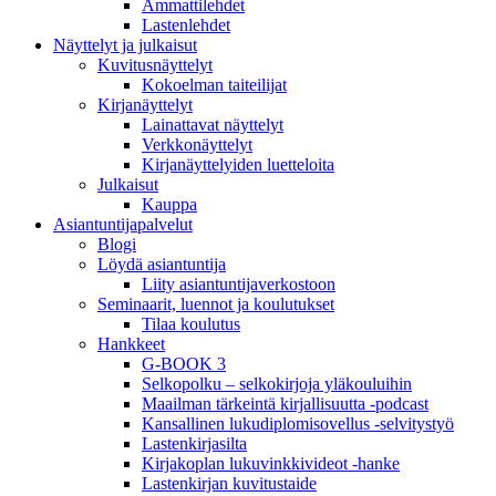
Ammattilehdet
Lastenlehdet
Näyttelyt ja julkaisut
Kuvitusnäyttelyt
Kokoelman taiteilijat
Kirjanäyttelyt
Lainattavat näyttelyt
Verkkonäyttelyt
Kirjanäyttelyiden luetteloita
Julkaisut
Kauppa
Asiantuntija­palvelut
Blogi
Löydä asiantuntija
Liity asiantuntijaverkostoon
Seminaarit, luennot ja koulutukset
Tilaa koulutus
Hankkeet
G-BOOK 3
Selkopolku – selkokirjoja yläkouluihin
Maailman tärkeintä kirjallisuutta -podcast
Kansallinen lukudiplomisovellus -selvitystyö
Lastenkirjasilta
Kirjakoplan lukuvinkkivideot -hanke
Lastenkirjan kuvitustaide