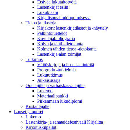
Etsivää lukutaitotyötä
Lastenkirjat esiin!
Lukuklaani
Kirjallisuus ilmiöoppimisessa
Tietoa ja tilastoja
Kirjakori: lastenkirjatilastot ja -näyttely
Palkintoluettelot
Kuvittaja­bibliografia
Koivu ja tähti –tietokanta
Kolmen tähden tietoa -tietokanta
Lastenkirja-alan toimijat
Tutkimus
Väitöskirjoja ja lisensiaatintöitä
Pro gradu -tutkielmia
Lukututkimus
Julkaisusarja
Opettajille ja varhaiskasvattajille
Lukemo
Materiaalipankki
Pirkanmaan lukudiplomi
Kustantajalle
Lapset ja nuoret
Lukemo
Lastenkirja- ja sanataidefestivaali Kirjalitta
Kirjoituskilpailut