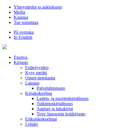
Hyppää
Yhteystiedot ja aukioloajat
sisältöön
Media
Kauppa
Tue toimintaa
På svenska
In English
Etusivu
Kirjasto
Esittelyvideo
Kysy meiltä
Onnet-tietokanta
Lainaus
Palveluhinnasto
Kirjakokoelma
Lasten- ja nuortenkirjallisuus
Tutkimuskirjallisuus
Aapiset ja lukukirjat
Tove Janssonin kotikirjasto
Erikoiskokoelmat
Lehdet