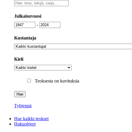
Vapaa
sanahaku
Julkaisuvuosi
Julkaisuvuosi
Julkaisuvuosi
-
Kustantaja
Kustantaja
Kieli
Kieli
Teoksesta on kuvituksia
Tyhjennä
Hae kaikki teokset
Hakuohjeet