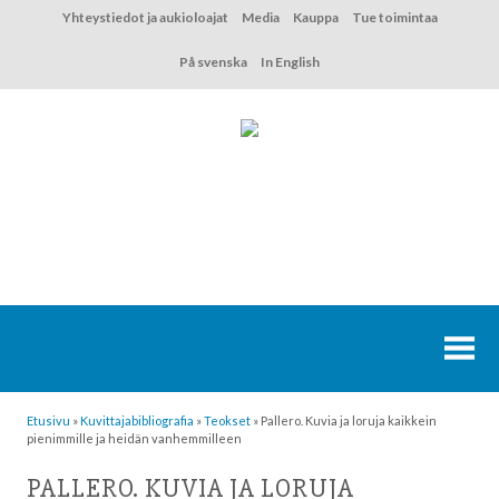
Hyppää
Yhteystiedot ja aukioloajat
Media
Kauppa
Tue toimintaa
sisältöön
På svenska
In English
Etusivu
»
Kuvittaja­bibliografia
»
Teokset
»
Pallero. Kuvia ja loruja kaikkein
pienimmille ja heidän vanhemmilleen
PALLERO. KUVIA JA LORUJA