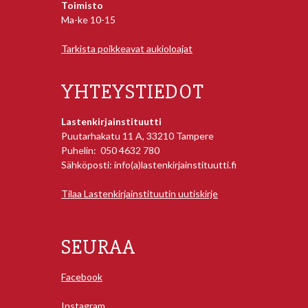
Toimisto
Ma-ke 10-15
Tarkista poikkeavat aukioloajat
YHTEYSTIEDOT
Lastenkirjainstituutti
Puutarhakatu 11 A, 33210 Tampere
Puhelin: 050 4632 780
Sähköposti: info(a)lastenkirjainstituutti.fi
Tilaa Lastenkirjainstituutin uutiskirje
SEURAA
Facebook
Instagram