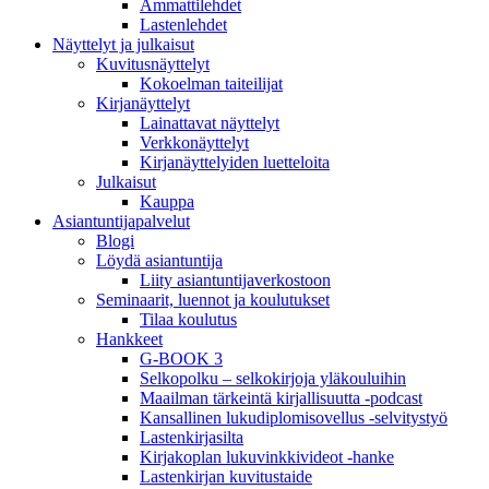
Ammattilehdet
Lastenlehdet
Näyttelyt ja julkaisut
Kuvitusnäyttelyt
Kokoelman taiteilijat
Kirjanäyttelyt
Lainattavat näyttelyt
Verkkonäyttelyt
Kirjanäyttelyiden luetteloita
Julkaisut
Kauppa
Asiantuntija­palvelut
Blogi
Löydä asiantuntija
Liity asiantuntijaverkostoon
Seminaarit, luennot ja koulutukset
Tilaa koulutus
Hankkeet
G-BOOK 3
Selkopolku – selkokirjoja yläkouluihin
Maailman tärkeintä kirjallisuutta -podcast
Kansallinen lukudiplomisovellus -selvitystyö
Lastenkirjasilta
Kirjakoplan lukuvinkkivideot -hanke
Lastenkirjan kuvitustaide