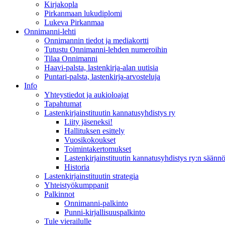
Kirjakopla
Pirkanmaan lukudiplomi
Lukeva Pirkanmaa
Onnimanni-lehti
Onnimannin tiedot ja mediakortti
Tutustu Onnimanni-lehden numeroihin
Tilaa Onnimanni
Haavi-palsta, lastenkirja-alan uutisia
Puntari-palsta, lastenkirja-arvosteluja
Info
Yhteystiedot ja aukioloajat
Tapahtumat
Lastenkirjainstituutin kannatusyhdistys ry
Liity jäseneksi!
Hallituksen esittely
Vuosikokoukset
Toimintakertomukset
Lastenkirjainstituutin kannatusyhdistys ry:n säännö
Historia
Lastenkirjainstituutin strategia
Yhteistyökumppanit
Palkinnot
Onnimanni-palkinto
Punni-kirjallisuuspalkinto
Tule vierailulle