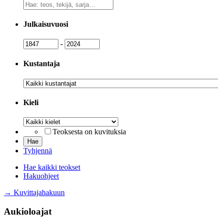
Vapaa
sanahaku
Julkaisuvuosi
Julkaisuvuosi
Julkaisuvuosi
-
Kustantaja
Kustantaja
Kieli
Kieli
Teoksesta on kuvituksia
Tyhjennä
Hae kaikki teokset
Hakuohjeet
→ Kuvittajahakuun
Aukioloajat