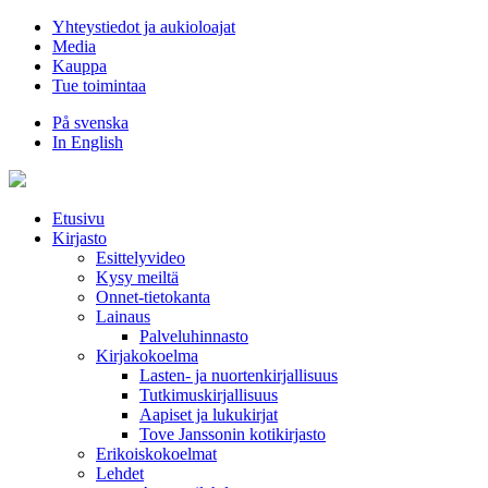
Hyppää
Yhteystiedot ja aukioloajat
sisältöön
Media
Kauppa
Tue toimintaa
På svenska
In English
Etusivu
Kirjasto
Esittelyvideo
Kysy meiltä
Onnet-tietokanta
Lainaus
Palveluhinnasto
Kirjakokoelma
Lasten- ja nuortenkirjallisuus
Tutkimuskirjallisuus
Aapiset ja lukukirjat
Tove Janssonin kotikirjasto
Erikoiskokoelmat
Lehdet