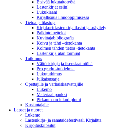
Etsivää lukutaitotyötä
Lastenkirjat esiin!
Lukuklaani
Kirjallisuus ilmiöoppimisessa
Tietoa ja tilastoja
Kirjakori: lastenkirjatilastot ja -näyttely
Palkintoluettelot
Kuvittaja­bibliografia
Koivu ja tähti –tietokanta
Kolmen tähden tietoa -tietokanta
Lastenkirja-alan toimijat
Tutkimus
Väitöskirjoja ja lisensiaatintöitä
Pro gradu -tutkielmia
Lukututkimus
Julkaisusarja
Opettajille ja varhaiskasvattajille
Lukemo
Materiaalipankki
Pirkanmaan lukudiplomi
Kustantajalle
Lapset ja nuoret
Lukemo
Lastenkirja- ja sanataidefestivaali Kirjalitta
Kirjoituskilpailut