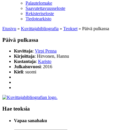
Palautelomake
Saavutettavuusseloste
Rekisteriseloste
Tiedotearkisto
Etusivu
»
Kuvittaja­bibliografia
»
Teokset
»
Päivä pulkassa
Päivä pulkassa
Kuvittaja
:
Virpi Penna
Kirjoittaja
: Hirvonen, Hannu
Kustantaja
:
Karisto
Julkaisuvuosi
: 2016
Kieli
: suomi
Hae teoksia
Vapaa sanahaku