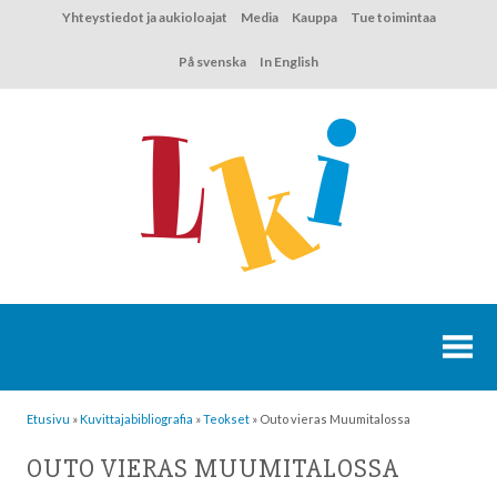
Hyppää
Yhteystiedot ja aukioloajat
Media
Kauppa
Tue toimintaa
sisältöön
På svenska
In English
Etusivu
»
Kuvittaja­bibliografia
»
Teokset
»
Outo vieras Muumitalossa
OUTO VIERAS MUUMITALOSSA