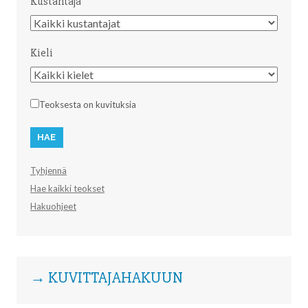
Kustantaja
Kustantaja
Kieli
Kieli
Teoksesta on kuvituksia
Tyhjennä
Hae kaikki teokset
Hakuohjeet
→ KUVITTAJAHAKUUN