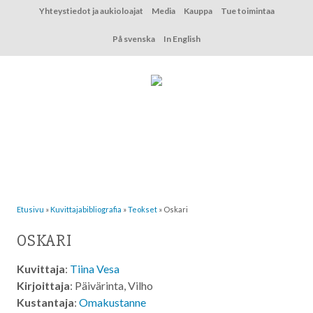
Hyppää
Yhteystiedot ja aukioloajat
Media
Kauppa
Tue toimintaa
sisältöön
På svenska
In English
Etusivu
»
Kuvittaja­bibliografia
»
Teokset
»
Oskari
OSKARI
Kuvittaja
:
Tiina Vesa
Kirjoittaja
: Päivärinta, Vilho
Kustantaja
:
Omakustanne