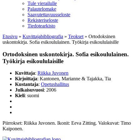
Tule vierailulle
Palautelomake
Saavutettavuusseloste
Rekisteriseloste
Tiedotearkisto
Etusivu
»
Kuvittaja­bibliografia
»
Teokset
»
Ortodoksinen
uskontokirja. Sofia esikoululainen. Työkirja esikoululaisille
Ortodoksinen uskontokirja. Sofia esikoululainen.
Työkirja esikoululaisille
Kuvittaja
:
Riikka Juvonen
Kirjoittaja
: Kantonen, Marianne & Tajakka, Tia
Kustantaja
:
Opetushallitus
Julkaisuvuosi
: 2006
Kieli
: suomi
Piirrokset: Riikka Juvonen. Ikonit: Eeva Zitting. Valokuvat: Timo
Kaiponen.