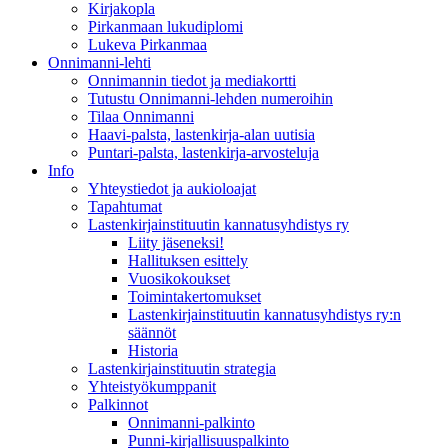
Kirjakopla
Pirkanmaan lukudiplomi
Lukeva Pirkanmaa
Onnimanni-lehti
Onnimannin tiedot ja mediakortti
Tutustu Onnimanni-lehden numeroihin
Tilaa Onnimanni
Haavi-palsta, lastenkirja-alan uutisia
Puntari-palsta, lastenkirja-arvosteluja
Info
Yhteystiedot ja aukioloajat
Tapahtumat
Lastenkirjainstituutin kannatusyhdistys ry
Liity jäseneksi!
Hallituksen esittely
Vuosikokoukset
Toimintakertomukset
Lastenkirjainstituutin kannatusyhdistys ry:n
säännöt
Historia
Lastenkirjainstituutin strategia
Yhteistyökumppanit
Palkinnot
Onnimanni-palkinto
Punni-kirjallisuuspalkinto