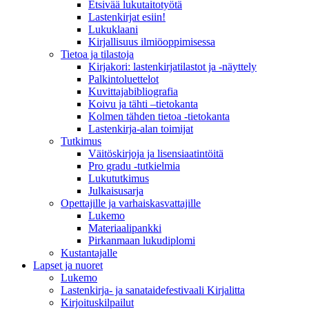
Etsivää lukutaitotyötä
Lastenkirjat esiin!
Lukuklaani
Kirjallisuus ilmiöoppimisessa
Tietoa ja tilastoja
Kirjakori: lastenkirjatilastot ja -näyttely
Palkintoluettelot
Kuvittaja­bibliografia
Koivu ja tähti –tietokanta
Kolmen tähden tietoa -tietokanta
Lastenkirja-alan toimijat
Tutkimus
Väitöskirjoja ja lisensiaatintöitä
Pro gradu -tutkielmia
Lukututkimus
Julkaisusarja
Opettajille ja varhaiskasvattajille
Lukemo
Materiaalipankki
Pirkanmaan lukudiplomi
Kustantajalle
Lapset ja nuoret
Lukemo
Lastenkirja- ja sanataidefestivaali Kirjalitta
Kirjoituskilpailut