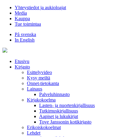
Hyppää
Yhteystiedot ja aukioloajat
sisältöön
Media
Kauppa
Tue toimintaa
På svenska
In English
Etusivu
Kirjasto
Esittelyvideo
Kysy meiltä
Onnet-tietokanta
Lainaus
Palveluhinnasto
Kirjakokoelma
Lasten- ja nuortenkirjallisuus
Tutkimuskirjallisuus
Aapiset ja lukukirjat
Tove Janssonin kotikirjasto
Erikoiskokoelmat
Lehdet