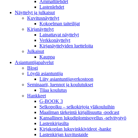
Ammattilehdet
Lastenlehdet
Näyttelyt ja julkaisut
Kuvitusnäyttelyt
Kokoelman taiteilijat
Kirjanäyttelyt
Lainattavat näyttelyt
Verkkonäyttelyt
Kirjanäyttelyiden luetteloita
Julkaisut
Kauppa
Asiantuntija­palvelut
Blogi
Löydä asiantuntija
Liity asiantuntijaverkostoon
Seminaarit, luennot ja koulutukset
Tilaa koulutus
Hankkeet
G-BOOK 3
Selkopolku – selkokirjoja yläkouluihin
Maailman tärkeintä kirjallisuutta -podcast
Kansallinen lukudiplomisovellus -selvitystyö
Lastenkirjasilta
Kirjakoplan lukuvinkkivideot -hanke
Lastenkirjan kuvitustaide