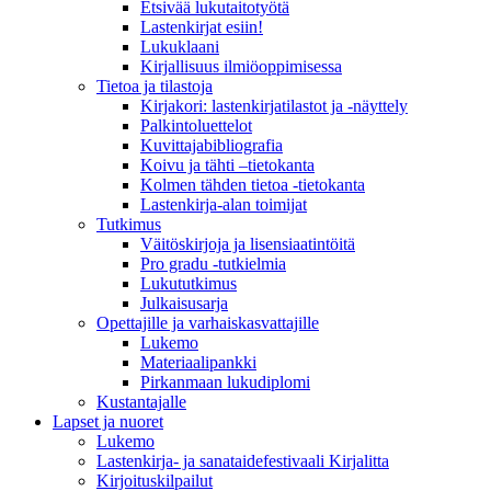
Etsivää lukutaitotyötä
Lastenkirjat esiin!
Lukuklaani
Kirjallisuus ilmiöoppimisessa
Tietoa ja tilastoja
Kirjakori: lastenkirjatilastot ja -näyttely
Palkintoluettelot
Kuvittaja­bibliografia
Koivu ja tähti –tietokanta
Kolmen tähden tietoa -tietokanta
Lastenkirja-alan toimijat
Tutkimus
Väitöskirjoja ja lisensiaatintöitä
Pro gradu -tutkielmia
Lukututkimus
Julkaisusarja
Opettajille ja varhaiskasvattajille
Lukemo
Materiaalipankki
Pirkanmaan lukudiplomi
Kustantajalle
Lapset ja nuoret
Lukemo
Lastenkirja- ja sanataidefestivaali Kirjalitta
Kirjoituskilpailut