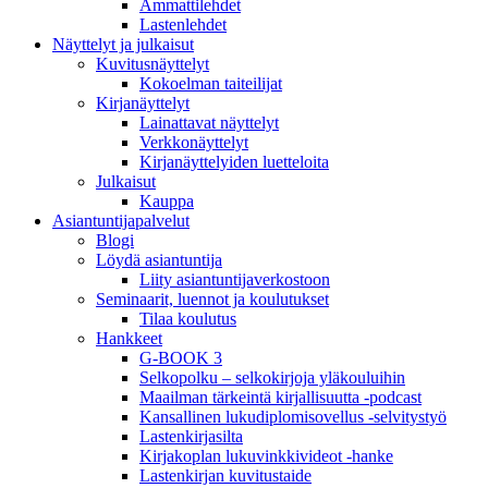
Ammattilehdet
Lastenlehdet
Näyttelyt ja julkaisut
Kuvitusnäyttelyt
Kokoelman taiteilijat
Kirjanäyttelyt
Lainattavat näyttelyt
Verkkonäyttelyt
Kirjanäyttelyiden luetteloita
Julkaisut
Kauppa
Asiantuntija­palvelut
Blogi
Löydä asiantuntija
Liity asiantuntijaverkostoon
Seminaarit, luennot ja koulutukset
Tilaa koulutus
Hankkeet
G-BOOK 3
Selkopolku – selkokirjoja yläkouluihin
Maailman tärkeintä kirjallisuutta -podcast
Kansallinen lukudiplomisovellus -selvitystyö
Lastenkirjasilta
Kirjakoplan lukuvinkkivideot -hanke
Lastenkirjan kuvitustaide