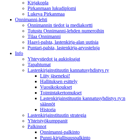
Kirjakopla
Pirkanmaan lukudiplomi
Lukeva Pirkanmaa
Onnimanni-lehti
Onnimannin tiedot ja mediakortti
Tutustu Onnimanni-lehden numeroihin
Tilaa Onnimanni
Haavi-palsta, lastenkirja-alan uutisia
Puntari-palsta, lastenkirja-arvosteluja
Info
Yhteystiedot ja aukioloajat
Tapahtumat
Lastenkirjainstituutin kannatusyhdistys ry
Liity jäseneksi!
Hallituksen esittely
Vuosikokoukset
Toimintakertomukset
Lastenkirjainstituutin kannatusyhdistys ry:n
säännöt
Historia
Lastenkirjainstituutin strategia
Yhteistyökumppanit
Palkinnot
Onnimanni-palkinto
Punni-kirjallisuuspalkinto