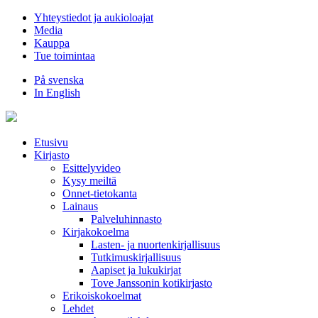
Hyppää
Yhteystiedot ja aukioloajat
sisältöön
Media
Kauppa
Tue toimintaa
På svenska
In English
Etusivu
Kirjasto
Esittelyvideo
Kysy meiltä
Onnet-tietokanta
Lainaus
Palveluhinnasto
Kirjakokoelma
Lasten- ja nuortenkirjallisuus
Tutkimuskirjallisuus
Aapiset ja lukukirjat
Tove Janssonin kotikirjasto
Erikoiskokoelmat
Lehdet