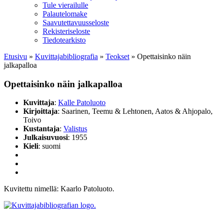
Tule vierailulle
Palautelomake
Saavutettavuusseloste
Rekisteriseloste
Tiedotearkisto
Etusivu
»
Kuvittaja­bibliografia
»
Teokset
»
Opettaisinko näin
jalkapalloa
Opettaisinko näin jalkapalloa
Kuvittaja
:
Kalle Patoluoto
Kirjoittaja
: Saarinen, Teemu & Lehtonen, Aatos & Ahjopalo,
Toivo
Kustantaja
:
Valistus
Julkaisuvuosi
: 1955
Kieli
: suomi
Kuvitettu nimellä: Kaarlo Patoluoto.