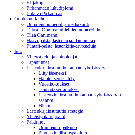
Kirjakopla
Pirkanmaan lukudiplomi
Lukeva Pirkanmaa
Onnimanni-lehti
Onnimannin tiedot ja mediakortti
Tutustu Onnimanni-lehden numeroihin
Tilaa Onnimanni
Haavi-palsta, lastenkirja-alan uutisia
Puntari-palsta, lastenkirja-arvosteluja
Info
Yhteystiedot ja aukioloajat
Tapahtumat
Lastenkirjainstituutin kannatusyhdistys ry
Liity jäseneksi!
Hallituksen esittely
Vuosikokoukset
Toimintakertomukset
Lastenkirjainstituutin kannatusyhdistys ry:n
säännöt
Historia
Lastenkirjainstituutin strategia
Yhteistyökumppanit
Palkinnot
Onnimanni-palkinto
Punni-kirjallisuuspalkinto