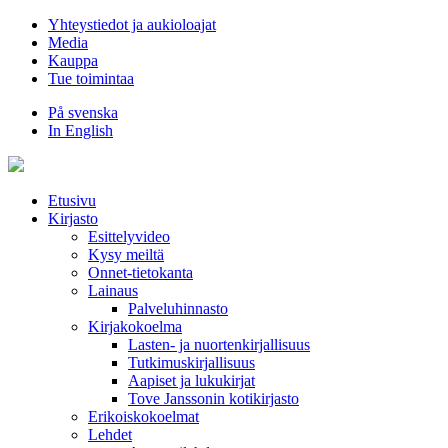
Hyppää
Yhteystiedot ja aukioloajat
sisältöön
Media
Kauppa
Tue toimintaa
På svenska
In English
Etusivu
Kirjasto
Esittelyvideo
Kysy meiltä
Onnet-tietokanta
Lainaus
Palveluhinnasto
Kirjakokoelma
Lasten- ja nuortenkirjallisuus
Tutkimuskirjallisuus
Aapiset ja lukukirjat
Tove Janssonin kotikirjasto
Erikoiskokoelmat
Lehdet