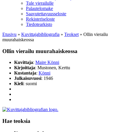
Tule vierailulle
Palautelomake
Saavutettavuusseloste
Rekisteriseloste
Tiedotearkisto
Etusivu
»
Kuvittaja­bibliografia
»
Teokset
»
Ollin vierailu
muurahaiskeossa
Ollin vierailu muurahaiskeossa
Kuvittaja
:
Maire Könni
Kirjoittaja
: Mustonen, Kerttu
Kustantaja
:
Könni
Julkaisuvuosi
: 1946
Kieli
: suomi
Hae teoksia