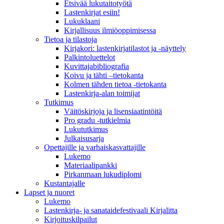
Etsivää lukutaitotyötä
Lastenkirjat esiin!
Lukuklaani
Kirjallisuus ilmiöoppimisessa
Tietoa ja tilastoja
Kirjakori: lastenkirjatilastot ja -näyttely
Palkintoluettelot
Kuvittaja­bibliografia
Koivu ja tähti –tietokanta
Kolmen tähden tietoa -tietokanta
Lastenkirja-alan toimijat
Tutkimus
Väitöskirjoja ja lisensiaatintöitä
Pro gradu -tutkielmia
Lukututkimus
Julkaisusarja
Opettajille ja varhaiskasvattajille
Lukemo
Materiaalipankki
Pirkanmaan lukudiplomi
Kustantajalle
Lapset ja nuoret
Lukemo
Lastenkirja- ja sanataidefestivaali Kirjalitta
Kirjoituskilpailut