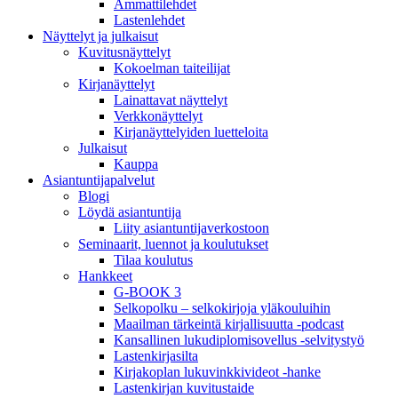
Ammattilehdet
Lastenlehdet
Näyttelyt ja julkaisut
Kuvitusnäyttelyt
Kokoelman taiteilijat
Kirjanäyttelyt
Lainattavat näyttelyt
Verkkonäyttelyt
Kirjanäyttelyiden luetteloita
Julkaisut
Kauppa
Asiantuntija­palvelut
Blogi
Löydä asiantuntija
Liity asiantuntijaverkostoon
Seminaarit, luennot ja koulutukset
Tilaa koulutus
Hankkeet
G-BOOK 3
Selkopolku – selkokirjoja yläkouluihin
Maailman tärkeintä kirjallisuutta -podcast
Kansallinen lukudiplomisovellus -selvitystyö
Lastenkirjasilta
Kirjakoplan lukuvinkkivideot -hanke
Lastenkirjan kuvitustaide