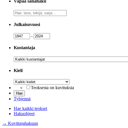
Vapaa sanahaku
Vapaa
sanahaku
Julkaisuvuosi
Julkaisuvuosi
Julkaisuvuosi
-
Kustantaja
Kustantaja
Kieli
Kieli
Teoksesta on kuvituksia
Tyhjennä
Hae kaikki teokset
Hakuohjeet
→ Kuvittajahakuun