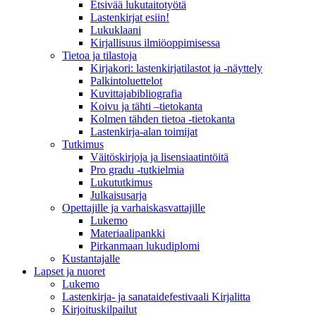
Etsivää lukutaitotyötä
Lastenkirjat esiin!
Lukuklaani
Kirjallisuus ilmiöoppimisessa
Tietoa ja tilastoja
Kirjakori: lastenkirjatilastot ja -näyttely
Palkintoluettelot
Kuvittaja­bibliografia
Koivu ja tähti –tietokanta
Kolmen tähden tietoa -tietokanta
Lastenkirja-alan toimijat
Tutkimus
Väitöskirjoja ja lisensiaatintöitä
Pro gradu -tutkielmia
Lukututkimus
Julkaisusarja
Opettajille ja varhaiskasvattajille
Lukemo
Materiaalipankki
Pirkanmaan lukudiplomi
Kustantajalle
Lapset ja nuoret
Lukemo
Lastenkirja- ja sanataidefestivaali Kirjalitta
Kirjoituskilpailut