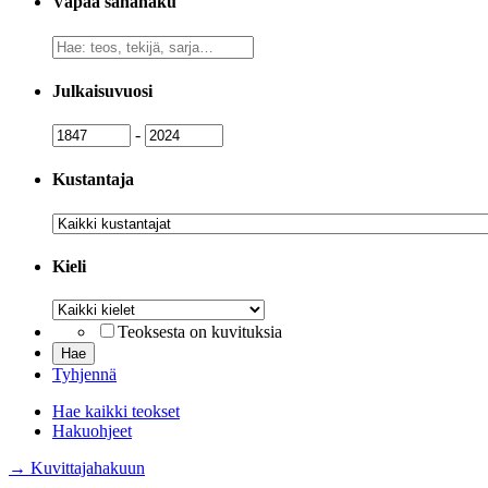
Vapaa sanahaku
Vapaa
sanahaku
Julkaisuvuosi
Julkaisuvuosi
Julkaisuvuosi
-
Kustantaja
Kustantaja
Kieli
Kieli
Teoksesta on kuvituksia
Tyhjennä
Hae kaikki teokset
Hakuohjeet
→ Kuvittajahakuun