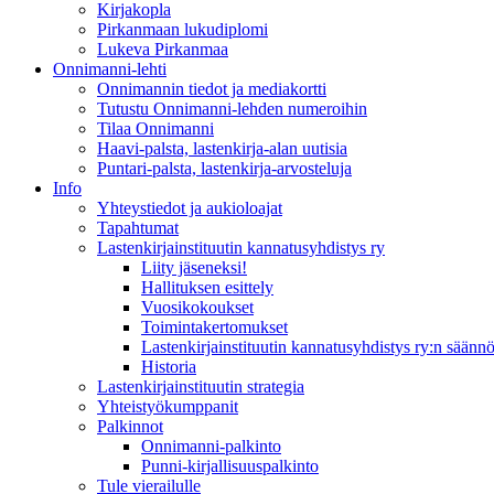
Kirjakopla
Pirkanmaan lukudiplomi
Lukeva Pirkanmaa
Onnimanni-lehti
Onnimannin tiedot ja mediakortti
Tutustu Onnimanni-lehden numeroihin
Tilaa Onnimanni
Haavi-palsta, lastenkirja-alan uutisia
Puntari-palsta, lastenkirja-arvosteluja
Info
Yhteystiedot ja aukioloajat
Tapahtumat
Lastenkirjainstituutin kannatusyhdistys ry
Liity jäseneksi!
Hallituksen esittely
Vuosikokoukset
Toimintakertomukset
Lastenkirjainstituutin kannatusyhdistys ry:n säännö
Historia
Lastenkirjainstituutin strategia
Yhteistyökumppanit
Palkinnot
Onnimanni-palkinto
Punni-kirjallisuuspalkinto
Tule vierailulle