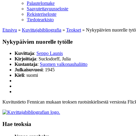
Palautelomake
Saavutettavuusseloste
Rekisteriseloste
Tiedotearkisto
Etusivu
»
Kuvittaja­bibliografia
»
Teokset
»
Nykypäivien nuorelle tytö
Nykypäivien nuorelle tytölle
Kuvittaja
:
Seppo Launis
Kirjoittaja
: Sucksdorff, Julia
Kustantaja
:
Suomen valkonauhaliitto
Julkaisuvuosi
: 1945
Kieli
: suomi
Kuvitustieto Fennican mukaan teoksen ruotsinkielisestä versiosta Fli
Hae teoksia