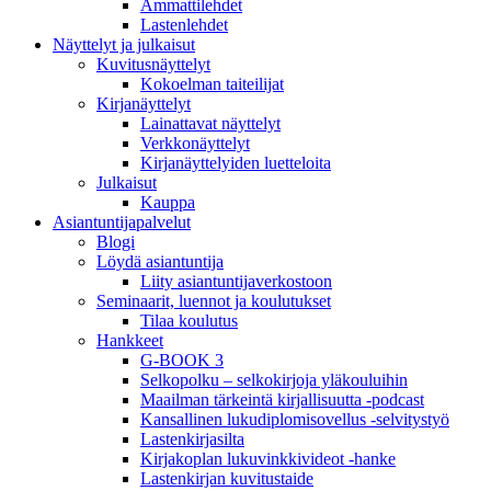
Ammattilehdet
Lastenlehdet
Näyttelyt ja julkaisut
Kuvitusnäyttelyt
Kokoelman taiteilijat
Kirjanäyttelyt
Lainattavat näyttelyt
Verkkonäyttelyt
Kirjanäyttelyiden luetteloita
Julkaisut
Kauppa
Asiantuntija­palvelut
Blogi
Löydä asiantuntija
Liity asiantuntijaverkostoon
Seminaarit, luennot ja koulutukset
Tilaa koulutus
Hankkeet
G-BOOK 3
Selkopolku – selkokirjoja yläkouluihin
Maailman tärkeintä kirjallisuutta -podcast
Kansallinen lukudiplomisovellus -selvitystyö
Lastenkirjasilta
Kirjakoplan lukuvinkkivideot -hanke
Lastenkirjan kuvitustaide