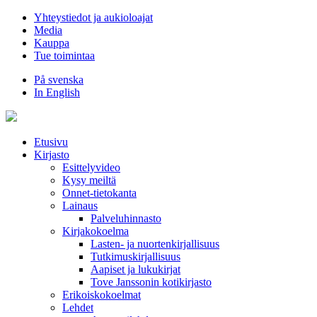
Hyppää
Yhteystiedot ja aukioloajat
sisältöön
Media
Kauppa
Tue toimintaa
På svenska
In English
Etusivu
Kirjasto
Esittelyvideo
Kysy meiltä
Onnet-tietokanta
Lainaus
Palveluhinnasto
Kirjakokoelma
Lasten- ja nuortenkirjallisuus
Tutkimuskirjallisuus
Aapiset ja lukukirjat
Tove Janssonin kotikirjasto
Erikoiskokoelmat
Lehdet