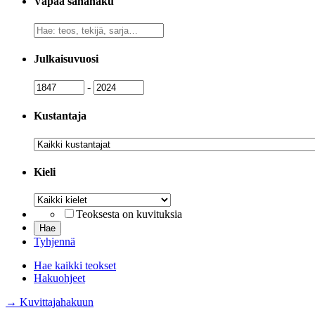
Vapaa sanahaku
Vapaa
sanahaku
Julkaisuvuosi
Julkaisuvuosi
Julkaisuvuosi
-
Kustantaja
Kustantaja
Kieli
Kieli
Teoksesta on kuvituksia
Tyhjennä
Hae kaikki teokset
Hakuohjeet
→ Kuvittajahakuun