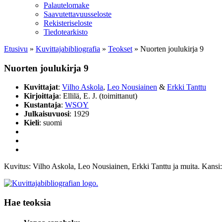
Palautelomake
Saavutettavuusseloste
Rekisteriseloste
Tiedotearkisto
Etusivu
»
Kuvittaja­bibliografia
»
Teokset
»
Nuorten joulukirja 9
Nuorten joulukirja 9
Kuvittajat
:
Vilho Askola
,
Leo Nousiainen
&
Erkki Tanttu
Kirjoittaja
: Ellilä, E. J. (toimittanut)
Kustantaja
:
WSOY
Julkaisuvuosi
: 1929
Kieli
: suomi
Kuvitus: Vilho Askola, Leo Nousiainen, Erkki Tanttu ja muita. Kansi:
Hae teoksia