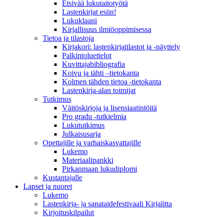
Etsivää lukutaitotyötä
Lastenkirjat esiin!
Lukuklaani
Kirjallisuus ilmiöoppimisessa
Tietoa ja tilastoja
Kirjakori: lastenkirjatilastot ja -näyttely
Palkintoluettelot
Kuvittaja­bibliografia
Koivu ja tähti –tietokanta
Kolmen tähden tietoa -tietokanta
Lastenkirja-alan toimijat
Tutkimus
Väitöskirjoja ja lisensiaatintöitä
Pro gradu -tutkielmia
Lukututkimus
Julkaisusarja
Opettajille ja varhaiskasvattajille
Lukemo
Materiaalipankki
Pirkanmaan lukudiplomi
Kustantajalle
Lapset ja nuoret
Lukemo
Lastenkirja- ja sanataidefestivaali Kirjalitta
Kirjoituskilpailut