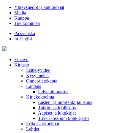
Hyppää
Yhteystiedot ja aukioloajat
sisältöön
Media
Kauppa
Tue toimintaa
På svenska
In English
Etusivu
Kirjasto
Esittelyvideo
Kysy meiltä
Onnet-tietokanta
Lainaus
Palveluhinnasto
Kirjakokoelma
Lasten- ja nuortenkirjallisuus
Tutkimuskirjallisuus
Aapiset ja lukukirjat
Tove Janssonin kotikirjasto
Erikoiskokoelmat
Lehdet