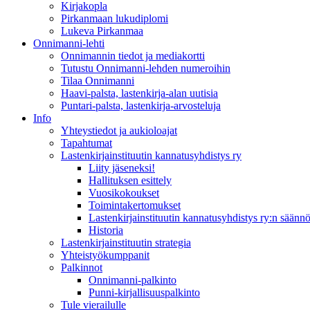
Kirjakopla
Pirkanmaan lukudiplomi
Lukeva Pirkanmaa
Onnimanni-lehti
Onnimannin tiedot ja mediakortti
Tutustu Onnimanni-lehden numeroihin
Tilaa Onnimanni
Haavi-palsta, lastenkirja-alan uutisia
Puntari-palsta, lastenkirja-arvosteluja
Info
Yhteystiedot ja aukioloajat
Tapahtumat
Lastenkirjainstituutin kannatusyhdistys ry
Liity jäseneksi!
Hallituksen esittely
Vuosikokoukset
Toimintakertomukset
Lastenkirjainstituutin kannatusyhdistys ry:n säännö
Historia
Lastenkirjainstituutin strategia
Yhteistyökumppanit
Palkinnot
Onnimanni-palkinto
Punni-kirjallisuuspalkinto
Tule vierailulle