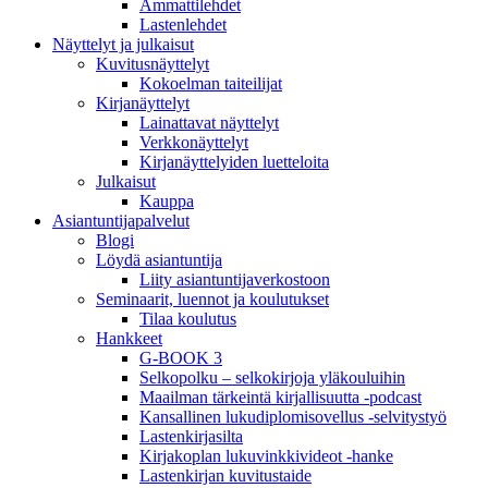
Ammattilehdet
Lastenlehdet
Näyttelyt ja julkaisut
Kuvitusnäyttelyt
Kokoelman taiteilijat
Kirjanäyttelyt
Lainattavat näyttelyt
Verkkonäyttelyt
Kirjanäyttelyiden luetteloita
Julkaisut
Kauppa
Asiantuntija­palvelut
Blogi
Löydä asiantuntija
Liity asiantuntijaverkostoon
Seminaarit, luennot ja koulutukset
Tilaa koulutus
Hankkeet
G-BOOK 3
Selkopolku – selkokirjoja yläkouluihin
Maailman tärkeintä kirjallisuutta -podcast
Kansallinen lukudiplomisovellus -selvitystyö
Lastenkirjasilta
Kirjakoplan lukuvinkkivideot -hanke
Lastenkirjan kuvitustaide