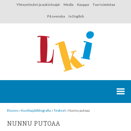
Hyppää
Yhteystiedot ja aukioloajat
Media
Kauppa
Tue toimintaa
sisältöön
På svenska
In English
Etusivu
»
Kuvittaja­bibliografia
»
Teokset
»
Nunnu putoaa
NUNNU PUTOAA