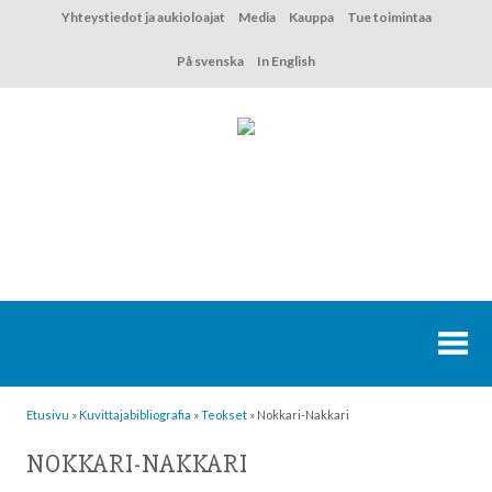
Hyppää
Yhteystiedot ja aukioloajat
Media
Kauppa
Tue toimintaa
sisältöön
På svenska
In English
Etusivu
»
Kuvittaja­bibliografia
»
Teokset
»
Nokkari-Nakkari
NOKKARI-NAKKARI