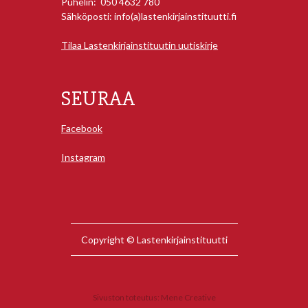
Puhelin: 050 4632 780
Sähköposti: info(a)lastenkirjainstituutti.fi
Tilaa Lastenkirjainstituutin uutiskirje
SEURAA
Facebook
Instagram
Copyright © Lastenkirjainstituutti
Sivuston toteutus:
Mene Creative