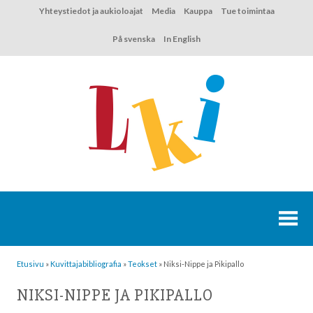
Hyppää
Yhteystiedot ja aukioloajat
Media
Kauppa
Tue toimintaa
sisältöön
På svenska
In English
Etusivu
»
Kuvittaja­bibliografia
»
Teokset
»
Niksi-Nippe ja Pikipallo
NIKSI-NIPPE JA PIKIPALLO