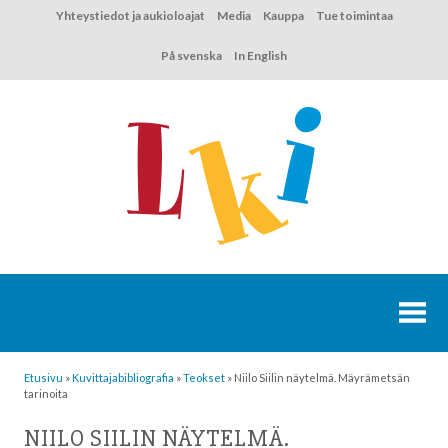
Hyppää
Yhteystiedot ja aukioloajat
Media
Kauppa
Tue toimintaa
sisältöön
På svenska
In English
Etusivu
»
Kuvittaja­bibliografia
»
Teokset
»
Niilo Siilin näytelmä. Mäyrämetsän
tarinoita
NIILO SIILIN NÄYTELMÄ.