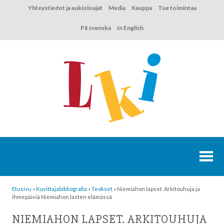
Hyppää
Yhteystiedot ja aukioloajat
Media
Kauppa
Tue toimintaa
sisältöön
På svenska
In English
Etusivu
»
Kuvittaja­bibliografia
»
Teokset
»
Niemiahon lapset. Arkitouhuja ja
ihmepäiviä Niemiahon lasten elämässä
NIEMIAHON LAPSET. ARKITOUHUJA