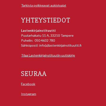
Tarkista poikkeavat aukioloajat
YHTEYSTIEDOT
Lastenkirjainstituutti
Puutarhakatu 11 A, 33210 Tampere
Puhelin: 050 4632 780
Sähköposti: info(a)lastenkirjainstituutti.fi
Tilaa Lastenkirjainstituutin uutiskirje
SEURAA
Facebook
Instagram