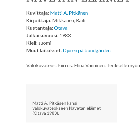
Kuvittaja
:
Matti A. Pitkänen
Kirjoittaja
: Mikkanen, Raili
Kustantaja
:
Otava
Julkaisuvuosi
: 1983
Kieli
: suomi
Muut laitokset
:
Djuren på bondgården
Valokuvateos. Piirros: Elina Vanninen. Teokselle myö
Matti A. Pitkäsen kansi
valokuvateokseen Navetan eläimet
(Otava 1983).