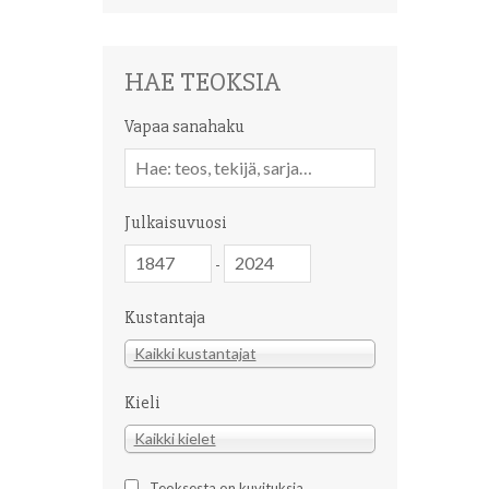
HAE TEOKSIA
Vapaa sanahaku
Vapaa
sanahaku
Julkaisuvuosi
Julkaisuvuosi
Julkaisuvuosi
-
Kustantaja
Kustantaja
Kaikki kustantajat
Kieli
Kieli
Kaikki kielet
Teoksesta on kuvituksia