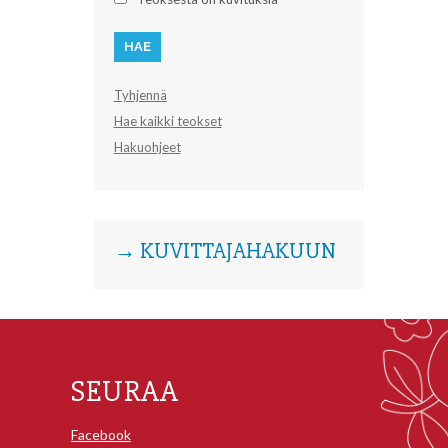
Tyhjennä
Hae kaikki teokset
Hakuohjeet
→ KUVITTAJAHAKUUN
SEURAA
Facebook