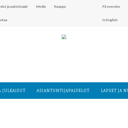
dot ja aukioloajat
Media
Kauppa
På svenska
intaa
In English
A JULKAISUT
ASIANTUNTIJA­PALVELUT
LAPSET JA 