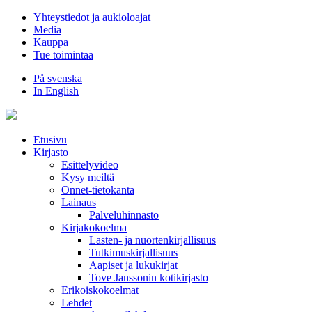
Hyppää
Yhteystiedot ja aukioloajat
sisältöön
Media
Kauppa
Tue toimintaa
På svenska
In English
Etusivu
Kirjasto
Esittelyvideo
Kysy meiltä
Onnet-tietokanta
Lainaus
Palveluhinnasto
Kirjakokoelma
Lasten- ja nuortenkirjallisuus
Tutkimuskirjallisuus
Aapiset ja lukukirjat
Tove Janssonin kotikirjasto
Erikoiskokoelmat
Lehdet