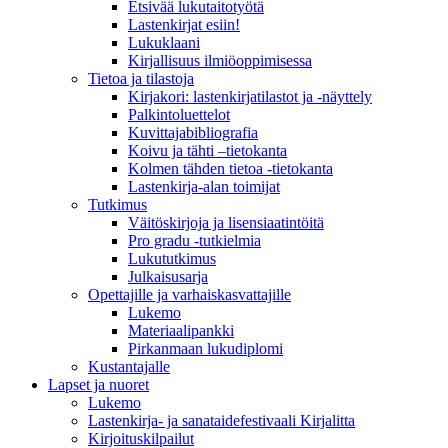
Etsivää lukutaitotyötä
Lastenkirjat esiin!
Lukuklaani
Kirjallisuus ilmiöoppimisessa
Tietoa ja tilastoja
Kirjakori: lastenkirjatilastot ja -näyttely
Palkintoluettelot
Kuvittaja­bibliografia
Koivu ja tähti –tietokanta
Kolmen tähden tietoa -tietokanta
Lastenkirja-alan toimijat
Tutkimus
Väitöskirjoja ja lisensiaatintöitä
Pro gradu -tutkielmia
Lukututkimus
Julkaisusarja
Opettajille ja varhaiskasvattajille
Lukemo
Materiaalipankki
Pirkanmaan lukudiplomi
Kustantajalle
Lapset ja nuoret
Lukemo
Lastenkirja- ja sanataidefestivaali Kirjalitta
Kirjoituskilpailut