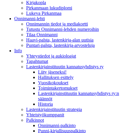
Kirjakopla
Pirkanmaan lukudiplomi
Lukeva Pirkanmaa
Onnimanni-lehti
Onnimannin tiedot ja mediakortti
Tutustu Onnimanni-lehden numeroihin
Tilaa Onnimanni
Haavi-palsta, lastenkirja-alan uutisia
Puntari-palsta, lastenkirja-arvosteluja
Info
Yhteystiedot ja aukioloajat
Tapahtumat
Lastenkirjainstituutin kannatusyhdistys ry
Liity jäseneksi!
Hallituksen esittely
Vuosikokoukset
Toimintakertomukset
Lastenkirjainstituutin kannatusyhdistys ry:n
säännöt
Historia
Lastenkirjainstituutin strategia
Yhteistyökumppanit
Palkinnot
Onnimanni-palkinto
Punni-kirjallisuuspalkinto