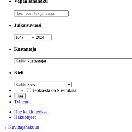
Vapaa sanahaku
Vapaa
sanahaku
Julkaisuvuosi
Julkaisuvuosi
Julkaisuvuosi
-
Kustantaja
Kustantaja
Kieli
Kieli
Teoksesta on kuvituksia
Tyhjennä
Hae kaikki teokset
Hakuohjeet
→ Kuvittajahakuun