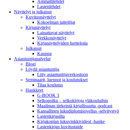
Ammattilehdet
Lastenlehdet
Näyttelyt ja julkaisut
Kuvitusnäyttelyt
Kokoelman taiteilijat
Kirjanäyttelyt
Lainattavat näyttelyt
Verkkonäyttelyt
Kirjanäyttelyiden luetteloita
Julkaisut
Kauppa
Asiantuntija­palvelut
Blogi
Löydä asiantuntija
Liity asiantuntijaverkostoon
Seminaarit, luennot ja koulutukset
Tilaa koulutus
Hankkeet
G-BOOK 3
Selkopolku – selkokirjoja yläkouluihin
Maailman tärkeintä kirjallisuutta -podcast
Kansallinen lukudiplomisovellus -selvitystyö
Lastenkirjasilta
Kirjakoplan lukuvinkkivideot -hanke
Lastenkirjan kuvitustaide