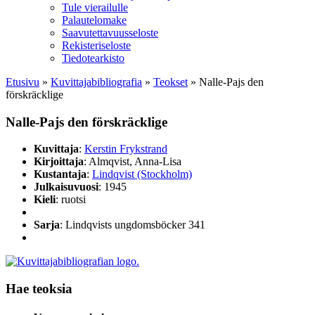
Tule vierailulle
Palautelomake
Saavutettavuusseloste
Rekisteriseloste
Tiedotearkisto
Etusivu
»
Kuvittaja­bibliografia
»
Teokset
»
Nalle-Pajs den
förskräcklige
Nalle-Pajs den förskräcklige
Kuvittaja
:
Kerstin Frykstrand
Kirjoittaja
: Almqvist, Anna-Lisa
Kustantaja
:
Lindqvist (Stockholm)
Julkaisuvuosi
: 1945
Kieli
: ruotsi
Sarja
: Lindqvists ungdomsböcker 341
Hae teoksia