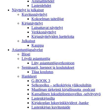
Ammattilehdet
Lastenlehdet
Näyttelyt ja julkaisut
Kuvitusnäyttelyt
Kokoelman taiteilijat
Kirjanäyttelyt
Lainattavat näyttelyt
Verkkonäyttelyt
Kirjanäyttelyiden luetteloita
Julkaisut
Kauppa
Asiantuntija­palvelut
Blogi
Löydä asiantuntija
Liity asiantuntijaverkostoon
Seminaarit, luennot ja koulutukset
Tilaa koulutus
Hankkeet
G-BOOK 3
Selkopolku – selkokirjoja yläkouluihin
Maailman tärkeintä kirjallisuutta -podcast
Kansallinen lukudiplomisovellus -selvitystyö
Lastenkirjasilta
Kirjakoplan lukuvinkkivideot -hanke
Lastenkirjan kuvitustaide