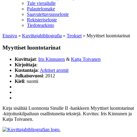
Tule vierailulle
Palautelomake
Saavutettavuusseloste
Rekisteriseloste
Tiedotearkisto
Etusivu
»
Kuvittaja­bibliografia
»
Teokset
»
Myyttiset luontotarinat
Myyttiset luontotarinat
Kuvittajat
:
Iris Kinnunen
&
Katja Toivanen
Kirjoittaja
:
Kustantaja
:
Arktiset aromit
Julkaisuvuosi
: 2012
Kieli
: suomi
Kirja sisältää Luonnosta Sinulle II -hankkeen Myyttiset luontotarinat
-kirjoituskilpailuun osallistuneita tekstejä. Kuvitus: Iris Kinnunen ja
Katja Toivanen.