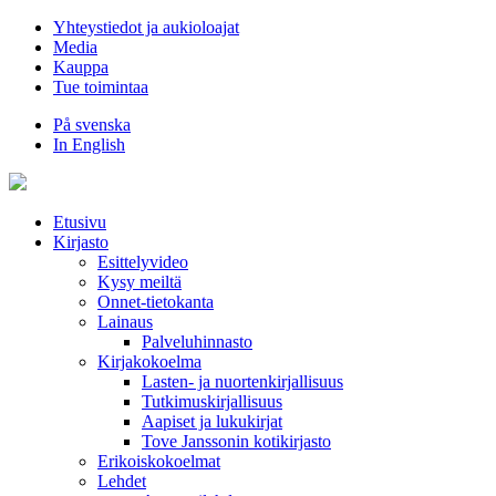
Hyppää
Yhteystiedot ja aukioloajat
sisältöön
Media
Kauppa
Tue toimintaa
På svenska
In English
Etusivu
Kirjasto
Esittelyvideo
Kysy meiltä
Onnet-tietokanta
Lainaus
Palveluhinnasto
Kirjakokoelma
Lasten- ja nuortenkirjallisuus
Tutkimuskirjallisuus
Aapiset ja lukukirjat
Tove Janssonin kotikirjasto
Erikoiskokoelmat
Lehdet