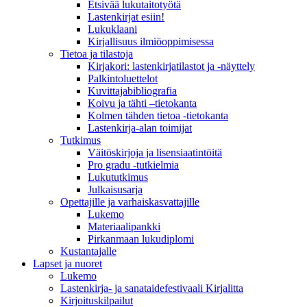
Etsivää lukutaitotyötä
Lastenkirjat esiin!
Lukuklaani
Kirjallisuus ilmiöoppimisessa
Tietoa ja tilastoja
Kirjakori: lastenkirjatilastot ja -näyttely
Palkintoluettelot
Kuvittaja­bibliografia
Koivu ja tähti –tietokanta
Kolmen tähden tietoa -tietokanta
Lastenkirja-alan toimijat
Tutkimus
Väitöskirjoja ja lisensiaatintöitä
Pro gradu -tutkielmia
Lukututkimus
Julkaisusarja
Opettajille ja varhaiskasvattajille
Lukemo
Materiaalipankki
Pirkanmaan lukudiplomi
Kustantajalle
Lapset ja nuoret
Lukemo
Lastenkirja- ja sanataidefestivaali Kirjalitta
Kirjoituskilpailut