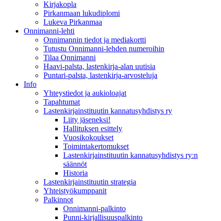
Kirjakopla
Pirkanmaan lukudiplomi
Lukeva Pirkanmaa
Onnimanni-lehti
Onnimannin tiedot ja mediakortti
Tutustu Onnimanni-lehden numeroihin
Tilaa Onnimanni
Haavi-palsta, lastenkirja-alan uutisia
Puntari-palsta, lastenkirja-arvosteluja
Info
Yhteystiedot ja aukioloajat
Tapahtumat
Lastenkirjainstituutin kannatusyhdistys ry
Liity jäseneksi!
Hallituksen esittely
Vuosikokoukset
Toimintakertomukset
Lastenkirjainstituutin kannatusyhdistys ry:n
säännöt
Historia
Lastenkirjainstituutin strategia
Yhteistyökumppanit
Palkinnot
Onnimanni-palkinto
Punni-kirjallisuuspalkinto