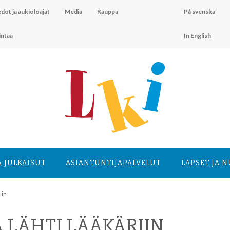
dot ja aukioloajat
Media
Kauppa
På svenska
intaa
In English
A JULKAISUT
ASIANTUNTIJA­PALVELUT
LAPSET JA 
iin
LÄHTI LÄÄKÄRIIN