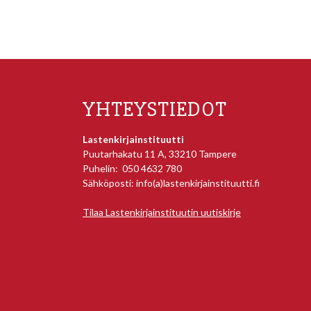
YHTEYSTIEDOT
Lastenkirjainstituutti
Puutarhakatu 11 A, 33210 Tampere
Puhelin: 050 4632 780
Sähköposti: info(a)lastenkirjainstituutti.fi
Tilaa Lastenkirjainstituutin uutiskirje