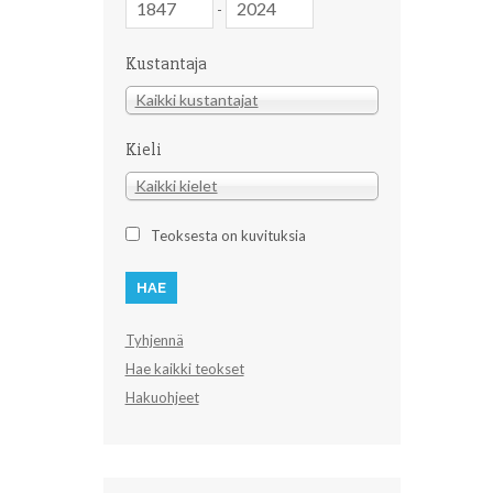
-
Kustantaja
Kustantaja
Kaikki kustantajat
Kieli
Kieli
Kaikki kielet
Teoksesta on kuvituksia
Tyhjennä
Hae kaikki teokset
Hakuohjeet