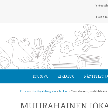
Hyppää
Yhteystie
sisältöön
Tue toim
ETUSIVU
KIRJASTO
NÄYTTELYT J
Etusivu
»
Kuvittaja­bibliografia
»
Teokset
»
Muurahainen joka lähti lääkär
MUURAHAINEN JOKA 