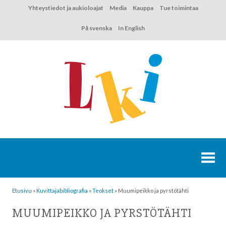
Hyppää
Yhteystiedot ja aukioloajat
Media
Kauppa
Tue toimintaa
sisältöön
På svenska
In English
Etusivu
»
Kuvittaja­bibliografia
»
Teokset
»
Muumipeikko ja pyrstötähti
MUUMIPEIKKO JA PYRSTÖTÄHTI