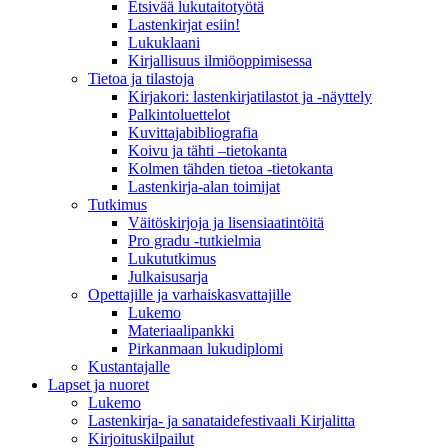
Etsivää lukutaitotyötä
Lastenkirjat esiin!
Lukuklaani
Kirjallisuus ilmiöoppimisessa
Tietoa ja tilastoja
Kirjakori: lastenkirjatilastot ja -näyttely
Palkintoluettelot
Kuvittaja­bibliografia
Koivu ja tähti –tietokanta
Kolmen tähden tietoa -tietokanta
Lastenkirja-alan toimijat
Tutkimus
Väitöskirjoja ja lisensiaatintöitä
Pro gradu -tutkielmia
Lukututkimus
Julkaisusarja
Opettajille ja varhaiskasvattajille
Lukemo
Materiaalipankki
Pirkanmaan lukudiplomi
Kustantajalle
Lapset ja nuoret
Lukemo
Lastenkirja- ja sanataidefestivaali Kirjalitta
Kirjoituskilpailut