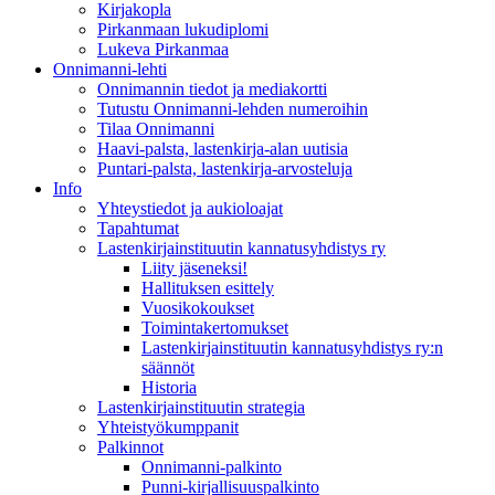
Kirjakopla
Pirkanmaan lukudiplomi
Lukeva Pirkanmaa
Onnimanni-lehti
Onnimannin tiedot ja mediakortti
Tutustu Onnimanni-lehden numeroihin
Tilaa Onnimanni
Haavi-palsta, lastenkirja-alan uutisia
Puntari-palsta, lastenkirja-arvosteluja
Info
Yhteystiedot ja aukioloajat
Tapahtumat
Lastenkirjainstituutin kannatusyhdistys ry
Liity jäseneksi!
Hallituksen esittely
Vuosikokoukset
Toimintakertomukset
Lastenkirjainstituutin kannatusyhdistys ry:n
säännöt
Historia
Lastenkirjainstituutin strategia
Yhteistyökumppanit
Palkinnot
Onnimanni-palkinto
Punni-kirjallisuuspalkinto