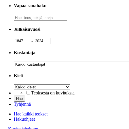
Vapaa sanahaku
Vapaa
sanahaku
Julkaisuvuosi
Julkaisuvuosi
Julkaisuvuosi
-
Kustantaja
Kustantaja
Kieli
Kieli
Teoksesta on kuvituksia
Tyhjennä
Hae kaikki teokset
Hakuohjeet
→ Kuvittajahakuun