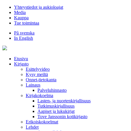
Hyppää
Yhteystiedot ja aukioloajat
sisältöön
Media
Kauppa
Tue toimintaa
På svenska
In English
Etusivu
Kirjasto
Esittelyvideo
Kysy meiltä
Onnet-tietokanta
Lainaus
Palveluhinnasto
Kirjakokoelma
Lasten- ja nuortenkirjallisuus
Tutkimuskirjallisuus
Aapiset ja lukukirjat
Tove Janssonin kotikirjasto
Erikoiskokoelmat
Lehdet