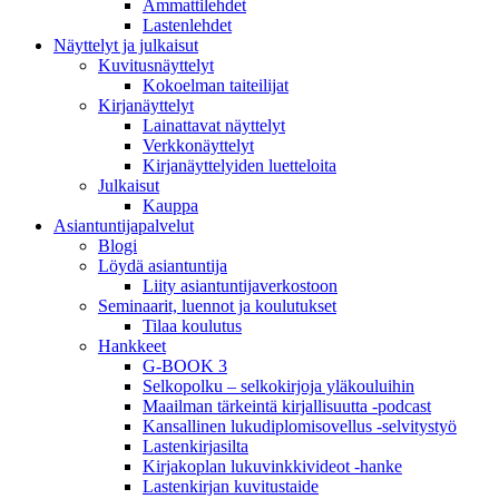
Ammattilehdet
Lastenlehdet
Näyttelyt ja julkaisut
Kuvitusnäyttelyt
Kokoelman taiteilijat
Kirjanäyttelyt
Lainattavat näyttelyt
Verkkonäyttelyt
Kirjanäyttelyiden luetteloita
Julkaisut
Kauppa
Asiantuntija­palvelut
Blogi
Löydä asiantuntija
Liity asiantuntijaverkostoon
Seminaarit, luennot ja koulutukset
Tilaa koulutus
Hankkeet
G-BOOK 3
Selkopolku – selkokirjoja yläkouluihin
Maailman tärkeintä kirjallisuutta -podcast
Kansallinen lukudiplomisovellus -selvitystyö
Lastenkirjasilta
Kirjakoplan lukuvinkkivideot -hanke
Lastenkirjan kuvitustaide