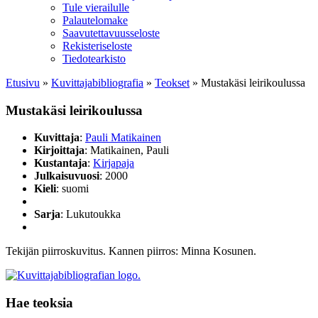
Tule vierailulle
Palautelomake
Saavutettavuusseloste
Rekisteriseloste
Tiedotearkisto
Etusivu
»
Kuvittaja­bibliografia
»
Teokset
»
Mustakäsi leirikoulussa
Mustakäsi leirikoulussa
Kuvittaja
:
Pauli Matikainen
Kirjoittaja
: Matikainen, Pauli
Kustantaja
:
Kirjapaja
Julkaisuvuosi
: 2000
Kieli
: suomi
Sarja
: Lukutoukka
Tekijän piirroskuvitus. Kannen piirros: Minna Kosunen.
Hae teoksia