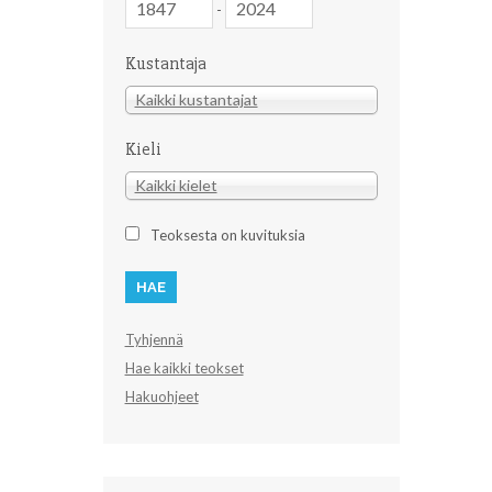
-
Kustantaja
Kustantaja
Kaikki kustantajat
Kieli
Kieli
Kaikki kielet
Teoksesta on kuvituksia
Tyhjennä
Hae kaikki teokset
Hakuohjeet