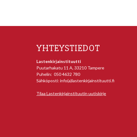
YHTEYSTIEDOT
Lastenkirjainstituutti
Puutarhakatu 11 A, 33210 Tampere
Puhelin: 050 4632 780
Sähköposti: info(a)lastenkirjainstituutti.fi
Tilaa Lastenkirjainstituutin uutiskirje