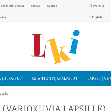
dot ja aukioloajat
Media
Kauppa
På svenska
intaa
In English
A JULKAISUT
ASIANTUNTIJA­PALVELUT
LAPSET JA 
apsille)
 (VARJOKUVIA LAPSILLE)