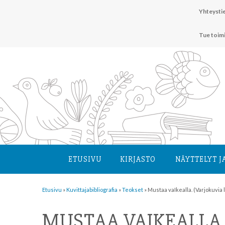
Hyppää
Yhteystie
sisältöön
Tue toim
ETUSIVU
KIRJASTO
NÄYTTELYT J
Etusivu
»
Kuvittaja­bibliografia
»
Teokset
»
Mustaa vaIkealla. (Varjokuvia l
MUSTAA VAIKEALLA.