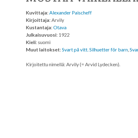
Kuvittaja
:
Alexander Paischeff
Kirjoittaja
: Arvily
Kustantaja
:
Otava
Julkaisuvuosi
: 1922
Kieli
: suomi
Muut laitokset
:
Svart på vitt. Silhuetter för barn
,
Svar
Kirjoitettu nimellä: Arvily (= Arvid Lydecken).