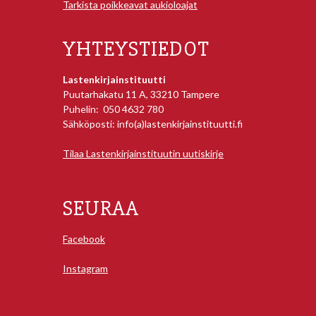
Tarkista poikkeavat aukioloajat
YHTEYSTIEDOT
Lastenkirjainstituutti
Puutarhakatu 11 A, 33210 Tampere
Puhelin: 050 4632 780
Sähköposti: info(a)lastenkirjainstituutti.fi
Tilaa Lastenkirjainstituutin uutiskirje
SEURAA
Facebook
Instagram