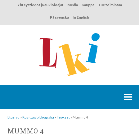
Hyppää
Yhteystiedot ja aukioloajat
Media
Kauppa
Tue toimintaa
sisältöön
På svenska
In English
Etusivu
»
Kuvittaja­bibliografia
»
Teokset
»
Mummo 4
MUMMO 4